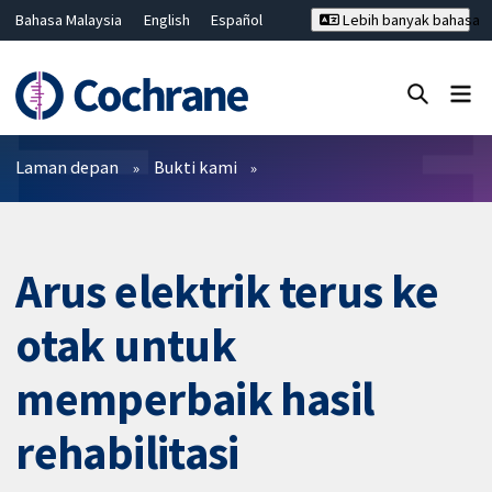
Bahasa Malaysia
English
Español
Lebih banyak bahasa
فارسی
Français
Русский
Hrvatski
Deutsch
ไทย
繁體中文
简体中文
Tutup carian ✖
Penapis
Laman depan
Bukti kami
Arus elektrik terus ke
otak untuk
memperbaik hasil
rehabilitasi