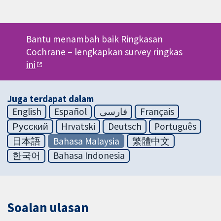
Bantu menambah baik Ringkasan
Cochrane –
lengkapkan survey ringkas
ini
Juga terdapat dalam
English
Español
فارسی
Français
Русский
Hrvatski
Deutsch
Português
日本語
Bahasa Malaysia
繁體中文
한국어
Bahasa Indonesia
Soalan ulasan