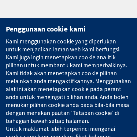
Penggunaan cookie kami
Kami menggunakan cookie yang diperlukan
11-13 Cavendish
Hubungi kita
untuk menjadikan laman web kami berfungsi.
Square
Berita
Kami juga ingin menetapkan cookie analitik
Bukti yang
London
Pejabat
pilihan untuk membantu kami memperbaikinya.
dipercayai.
W1G 0AN
akhbar
keputusan
Kami tidak akan menetapkan cookie pilihan
United Kingdom
Perihal Kami
termaklum
Pekerjaan
melainkan anda mengaktifkannya. Menggunakan
Kesihatan yang
Cochrane
alat ini akan menetapkan cookie pada peranti
lebih baik
Library
anda untuk mengingati pilihan anda. Anda boleh
menukar pilihan cookie anda pada bila-bila masa
dengan menekan pautan 'Tetapan cookie' di
Kolaborasi Cochrane ialah sebuah badan amal (no. 1045921) dan
bahagian bawah setiap halaman.
sebuah syarikat terhad oleh jaminan (no. 03044323) yang
Untuk maklumat lebih terperinci mengenai
berdaftar di England & Wales. Nombor pendaftaran VAT GB 718
cookie yang kami gunakan, lihat halaman
2127 49.