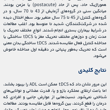
هموراژیک حاد، پس از حاد (postacute) یا مزمن بودند.
میانگین سنی در گروه‌های آزمایش از 43 تا 70 سال، و در
گروه‌های کنترل از 45 تا 75 سال متغیر بود. سطح اختلال دیده
شده در شرکت‌کنندگان، شدید تا متوسط بود. اغلب مطالعات
در شرایط بیماران بستری انجام شدند. انواع مختلف تحریک با
مدت زمان و دوزهای مختلف تحریک مغز با tDCS ساختگی یا
مداخله کنترل فعال مقایسه شدند. tDCS ساختگی بدان معنی
است که تحریک به‌طور پنهانی در دقیقه اول مداخله خاموش
می‌شود.
‌نتایج کلیدی
این مرور نشان داد که tDCS ممکن است ADL را بهبود بخشد،
اما باعث ارتقای عملکرد بازو و پا، قدرت عضلانی و توانایی‌های
شناختی نمی‌شود. نسبت‌هایی از عوارض جانبی و افرادی که
درمان را قطع کردند، بین گروه‌ها قابل مقایسه بودند. مطالعات
وارد شده از نظر نوع، محل انجام و مدت زمان تحریک، مقدار