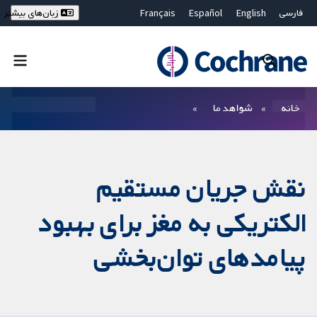
فارسی
English
Español
Français
زبان‌های بیشتر
Deutsch
Hrvatski
Русский
简体中文
繁體中文
ไทย
Bahasa Malaysia
بستن جستجو ✖
فیلترها
خانه
شواهد ما
نقش جریان مستقیم
الکتریکی به مغز برای بهبود
پیامدهای توان‌بخشی