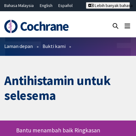
Bahasa Malaysia
English
Español
Lebih banyak bahasa
فارسی
Français
Русский
Hrvatski
Deutsch
ไทย
繁體中文
简体中文
Tutup carian ✖
Penapis
Laman depan
Bukti kami
Antihistamin untuk
selesema
Bantu menambah baik Ringkasan