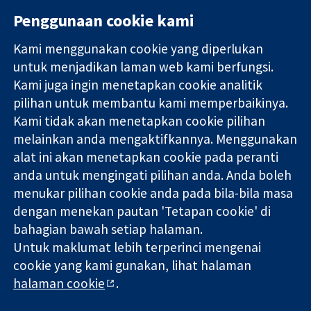
Penggunaan cookie kami
Kami menggunakan cookie yang diperlukan
11-13 Cavendish
Hubungi kita
untuk menjadikan laman web kami berfungsi.
Square
Berita
Kami juga ingin menetapkan cookie analitik
Bukti yang
London
Pejabat
pilihan untuk membantu kami memperbaikinya.
dipercayai.
W1G 0AN
akhbar
keputusan
United Kingdom
Perihal Kami
Kami tidak akan menetapkan cookie pilihan
termaklum
Pekerjaan
melainkan anda mengaktifkannya. Menggunakan
Kesihatan yang
Cochrane
alat ini akan menetapkan cookie pada peranti
lebih baik
Library
anda untuk mengingati pilihan anda. Anda boleh
menukar pilihan cookie anda pada bila-bila masa
dengan menekan pautan 'Tetapan cookie' di
Kolaborasi Cochrane ialah sebuah badan amal (no. 1045921) dan
bahagian bawah setiap halaman.
sebuah syarikat terhad oleh jaminan (no. 03044323) yang
Untuk maklumat lebih terperinci mengenai
berdaftar di England & Wales. Nombor pendaftaran VAT GB 718
2127 49.
cookie yang kami gunakan, lihat halaman
halaman cookie
.
Hak Cipta © 2026 Kolabrasi Cochrane
Terma & Syarat Laman Web
|
Penafian
|
Kerahsiaan
|
Dasar