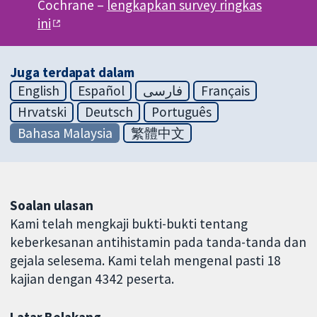
Cochrane –
lengkapkan survey ringkas
ini
Juga terdapat dalam
English
Español
فارسی
Français
Hrvatski
Deutsch
Português
Bahasa Malaysia
繁體中文
Soalan ulasan
Kami telah mengkaji bukti-bukti tentang
keberkesanan antihistamin pada tanda-tanda dan
gejala selesema. Kami telah mengenal pasti 18
kajian dengan 4342 peserta.