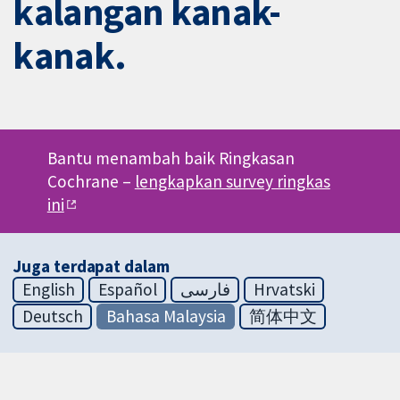
kalangan kanak-
kanak.
Bantu menambah baik Ringkasan
Cochrane –
lengkapkan survey ringkas
ini
Juga terdapat dalam
English
Español
فارسی
Hrvatski
Deutsch
Bahasa Malaysia
简体中文