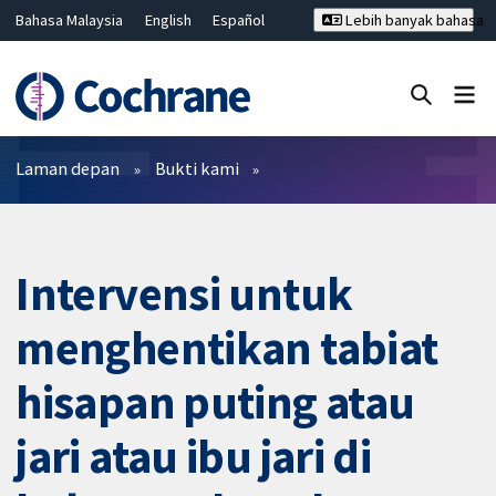
Bahasa Malaysia
English
Español
Lebih banyak bahasa
فارسی
Français
Русский
Hrvatski
Deutsch
ไทย
繁體中文
简体中文
Tutup carian ✖
Penapis
Laman depan
Bukti kami
Intervensi untuk
menghentikan tabiat
hisapan puting atau
jari atau ibu jari di