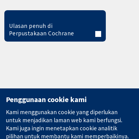
Ulasan penuh di
Perpustakaan Cochrane
Penggunaan cookie kami
Kami menggunakan cookie yang diperlukan
11-13 Cavendish
Hubungi kita
untuk menjadikan laman web kami berfungsi.
Square
Berita
Kami juga ingin menetapkan cookie analitik
Bukti yang
London
Pejabat
pilihan untuk membantu kami memperbaikinya.
dipercayai.
W1G 0AN
akhbar