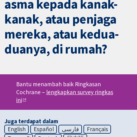
asma kepada kanak-
kanak, atau penjaga
mereka, atau kedua-
duanya, di rumah?
Bantu menambah baik Ringkasan
Cochrane –
lengkapkan survey ringkas
ini
Juga terdapat dalam
English
Español
فارسی
Français