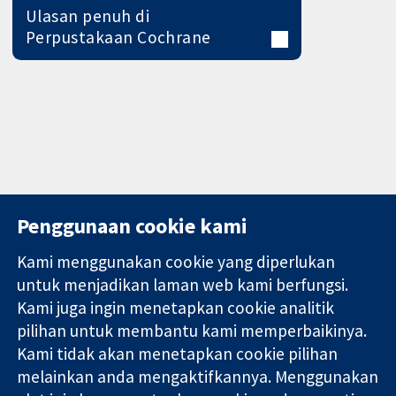
Ulasan penuh di
Perpustakaan Cochrane
Penggunaan cookie kami
Kami menggunakan cookie yang diperlukan
11-13 Cavendish
Hubungi kita
untuk menjadikan laman web kami berfungsi.
Square
Berita
Kami juga ingin menetapkan cookie analitik
Bukti yang
London
Pejabat
pilihan untuk membantu kami memperbaikinya.
dipercayai.
W1G 0AN
akhbar
keputusan
Kami tidak akan menetapkan cookie pilihan
United Kingdom
Perihal Kami
termaklum
Pekerjaan
melainkan anda mengaktifkannya. Menggunakan
Kesihatan yang
Cochrane