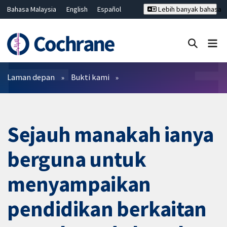
Bahasa Malaysia
English
Español
Lebih banyak bahasa
فارسی
Français
Русский
Hrvatski
Deutsch
ไทย
繁體中文
简体中文
Tutup carian ✖
Penapis
Laman depan
Bukti kami
Sejauh manakah ianya
berguna untuk
menyampaikan
pendidikan berkaitan