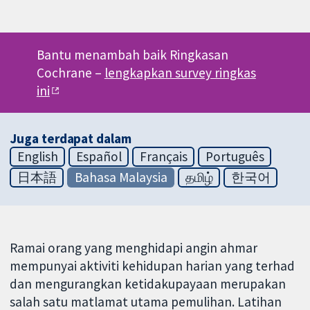
Bantu menambah baik Ringkasan
Cochrane –
lengkapkan survey ringkas
ini
Juga terdapat dalam
English
Español
Français
Português
日本語
Bahasa Malaysia
தமிழ்
한국어
Ramai orang yang menghidapi angin ahmar
mempunyai aktiviti kehidupan harian yang terhad
dan mengurangkan ketidakupayaan merupakan
salah satu matlamat utama pemulihan. Latihan