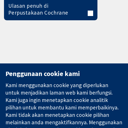
Ulasan penuh di
Perpustakaan Cochrane
Penggunaan cookie kami
Kami menggunakan cookie yang diperlukan
11-13 Cavendish
Hubungi kita
untuk menjadikan laman web kami berfungsi.
Square
Berita
Kami juga ingin menetapkan cookie analitik
Bukti yang
London
Pejabat
pilihan untuk membantu kami memperbaikinya.
dipercayai.
W1G 0AN
akhbar
keputusan
Kami tidak akan menetapkan cookie pilihan
United Kingdom
Perihal Kami
termaklum
Pekerjaan
melainkan anda mengaktifkannya. Menggunakan
Kesihatan yang
Cochrane