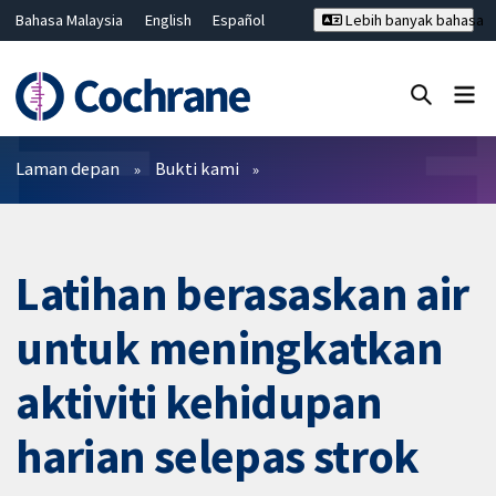
Bahasa Malaysia
English
Español
Lebih banyak bahasa
فارسی
Français
Русский
Hrvatski
Deutsch
ไทย
繁體中文
简体中文
Tutup carian ✖
Penapis
Laman depan
Bukti kami
Latihan berasaskan air
untuk meningkatkan
aktiviti kehidupan
harian selepas strok