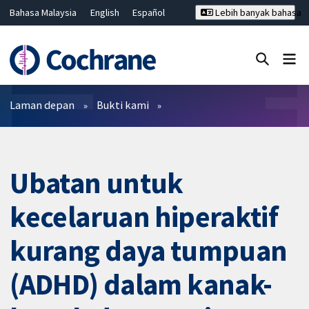
Bahasa Malaysia
English
Español
Lebih banyak bahasa
فارسی
Français
Русский
Hrvatski
Deutsch
ไทย
繁體中文
简体中文
Tutup carian ✖
Penapis
Laman depan
Bukti kami
Ubatan untuk
kecelaruan hiperaktif
kurang daya tumpuan
(ADHD) dalam kanak-