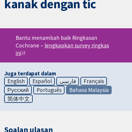
kanak dengan tic
Bantu menambah baik Ringkasan
Cochrane –
lengkapkan survey ringkas
ini
Juga terdapat dalam
English
Español
فارسی
Français
Русский
Português
Bahasa Malaysia
简体中文
Soalan ulasan