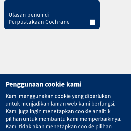
Ulasan penuh di
Perpustakaan Cochrane
Penggunaan cookie kami
Kami menggunakan cookie yang diperlukan
11-13 Cavendish
Hubungi kita
untuk menjadikan laman web kami berfungsi.
Square
Berita
Kami juga ingin menetapkan cookie analitik
Bukti yang
London
Pejabat
pilihan untuk membantu kami memperbaikinya.
dipercayai.
W1G 0AN
akhbar
keputusan
Kami tidak akan menetapkan cookie pilihan
United Kingdom
Perihal Kami