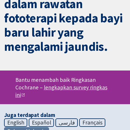
dalam rawatan
fototerapi kepada bayi
baru lahir yang
mengalami jaundis.
Bantu menambah baik Ringkasan
Cochrane –
lengkapkan survey ringkas
ini
Juga terdapat dalam
English
Español
فارسی
Français