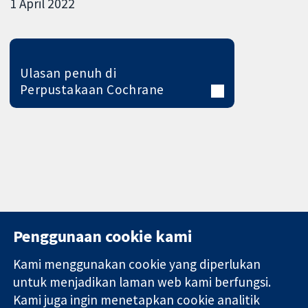
1 April 2022
Ulasan penuh di
Perpustakaan Cochrane
Penggunaan cookie kami
Kami menggunakan cookie yang diperlukan
11-13 Cavendish
Hubungi kita
untuk menjadikan laman web kami berfungsi.
Square
Berita
Kami juga ingin menetapkan cookie analitik
Bukti yang
London
Pejabat