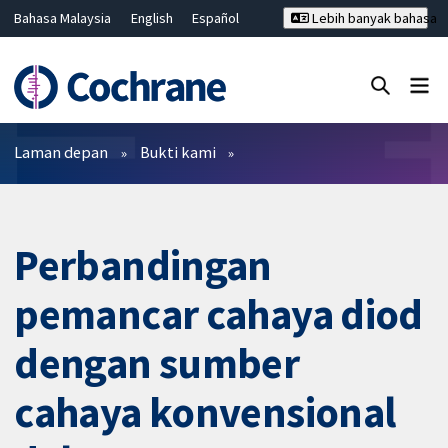
Bahasa Malaysia
English
Español
Lebih banyak bahasa
فارسی
Français
Русский
Hrvatski
Deutsch
ไทย
繁體中文
简体中文
Tutup carian ✖
Penapis
Laman depan
Bukti kami
Perbandingan
pemancar cahaya diod
dengan sumber
cahaya konvensional