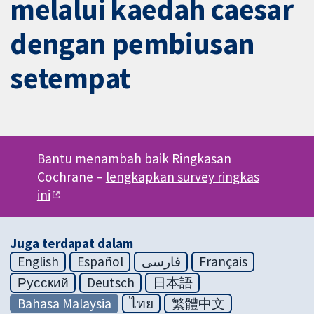
melalui kaedah caesar
dengan pembiusan
setempat
Bantu menambah baik Ringkasan
Cochrane –
lengkapkan survey ringkas
ini
Juga terdapat dalam
English
Español
فارسی
Français
Русский
Deutsch
日本語
Bahasa Malaysia
ไทย
繁體中文