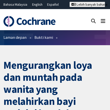
Bahasa Malaysia
English
Español
Lebih banyak bahasa
فارسی
Français
Русский
Hrvatski
Deutsch
ไทย
繁體中文
简体中文
Tutup carian ✖
Penapis
Laman depan
Bukti kami
Mengurangkan loya
dan muntah pada
wanita yang
melahirkan bayi