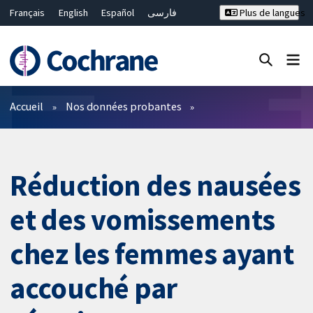
Français
English
Español
فارسی
Plus de langues
Русский
Hrvatski
Deutsch
Bahasa Malaysia
ไทย
繁體中文
简体中文
Fermer la recherche ✖
Filtres
Accueil
Nos données probantes
Réduction des nausées
et des vomissements
chez les femmes ayant
accouché par