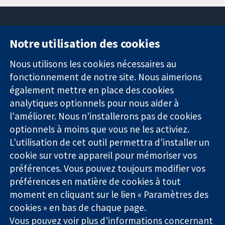
Notre utilisation des cookies
11-13 Cavendish
Contactez-
Square
nous
Nous utilisons les cookies nécessaires au
Des données
Londres
Actualités
fonctionnement de notre site. Nous aimerions
probantes.
W1G0AN
Service de
également mettre en place des cookies
Des décisions
Royaume-Uni
presse
analytiques optionnels pour nous aider à
éclairées.
Qui sommes-
l'améliorer. Nous n'installerons pas de cookies
Une meilleure
nous
santé.
optionnels à moins que vous ne les activiez.
Offres
d'emploi
L'utilisation de cet outil permettra d'installer un
Cochrane
cookie sur votre appareil pour mémoriser vos
Library
préférences. Vous pouvez toujours modifier vos
préférences en matière de cookies à tout
moment en cliquant sur le lien « Paramètres des
La Collaboration Cochrane est une association caritative (n°
cookies » en bas de chaque page.
1045921) et une société à responsabilité limitée par garantie (n°
Vous pouvez voir plus d'informations concernant
03044323) enregistrée en Angleterre et au Pays de Galles. Numéro