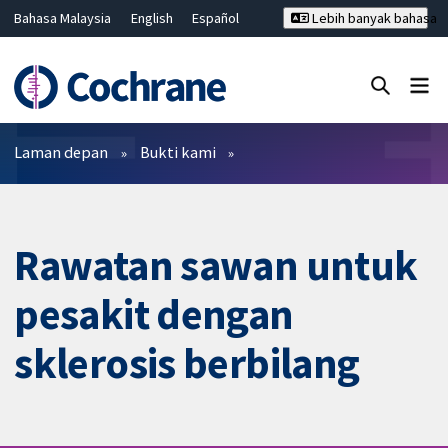
Bahasa Malaysia
English
Español
Lebih banyak bahasa
فارسی
Français
Русский
Hrvatski
Deutsch
ไทย
繁體中文
简体中文
Tutup carian ✖
Penapis
Laman depan
Bukti kami
Rawatan sawan untuk
pesakit dengan
sklerosis berbilang