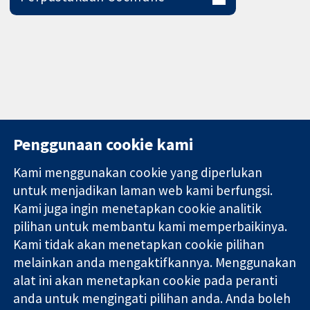
Penggunaan cookie kami
Kami menggunakan cookie yang diperlukan
11-13 Cavendish
Hubungi kita
untuk menjadikan laman web kami berfungsi.
Square
Berita
Kami juga ingin menetapkan cookie analitik
Bukti yang
London
Pejabat
pilihan untuk membantu kami memperbaikinya.
dipercayai.
W1G 0AN
akhbar
keputusan
Kami tidak akan menetapkan cookie pilihan
United Kingdom
Perihal Kami
termaklum
Pekerjaan
melainkan anda mengaktifkannya. Menggunakan
Kesihatan yang
Cochrane
alat ini akan menetapkan cookie pada peranti
lebih baik
Library
anda untuk mengingati pilihan anda. Anda boleh