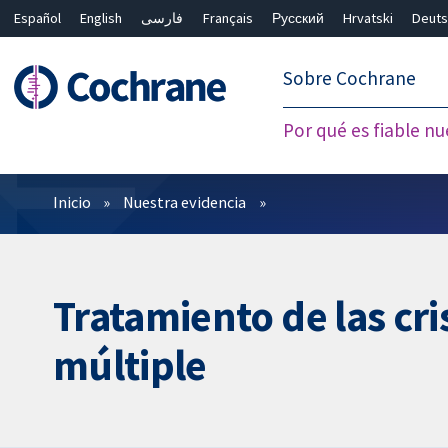
Español
English
فارسی
Français
Русский
Hrvatski
Deuts
繁體中文
简体中文
Sobre Cochrane
Por qué es fiable nu
Filtros
Inicio
Nuestra evidencia
Tratamiento de las cri
múltiple