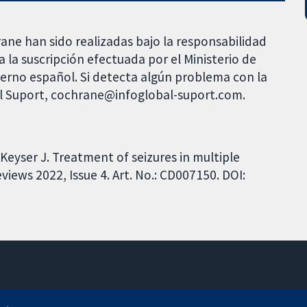
rane han sido realizadas bajo la responsabilidad
 la suscripción efectuada por el Ministerio de
bierno español. Si detecta algún problema con la
al Suport, cochrane@infoglobal-suport.com.
yser J. Treatment of seizures in multiple
iews 2022, Issue 4. Art. No.: CD007150. DOI:
11-13 Cavendish Square