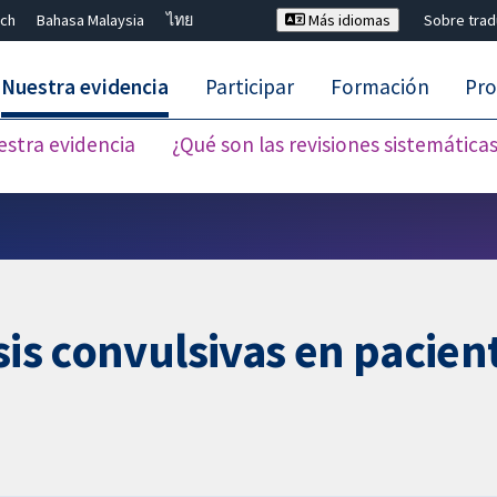
ch
Bahasa Malaysia
ไทย
Más idiomas
Sobre tra
Nuestra evidencia
Participar
Formación
Pro
estra evidencia
¿Qué son las revisiones sistemática
Cerrar búsqueda ✖
sis convulsivas en pacien