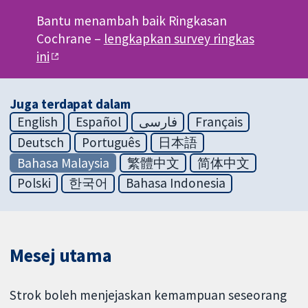
Bantu menambah baik Ringkasan
Cochrane –
lengkapkan survey ringkas
ini
Juga terdapat dalam
English
Español
فارسی
Français
Deutsch
Português
日本語
Bahasa Malaysia
繁體中文
简体中文
Polski
한국어
Bahasa Indonesia
Mesej utama
Strok boleh menjejaskan kemampuan seseorang