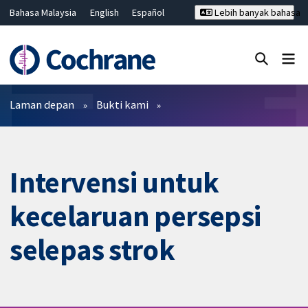
Bahasa Malaysia
English
Español
Lebih banyak bahasa
فارسی
Français
Русский
Hrvatski
Deutsch
ไทย
繁體中文
简体中文
Tutup carian ✖
Penapis
Laman depan
Bukti kami
Intervensi untuk
kecelaruan persepsi
selepas strok