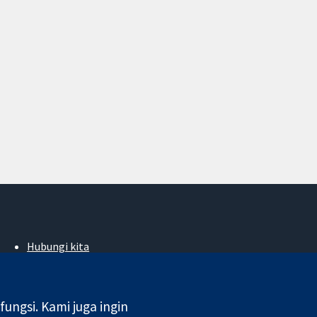
Hubungi kita
Berita
Pejabat akhbar
Perihal Kami
ngsi. Kami juga ingin
Pekerjaan