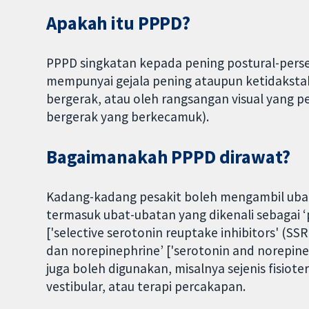
Apakah itu PPPD?
PPPD singkatan kepada pening postural-pers
mempunyai gejala pening ataupun ketidakstabi
bergerak, atau oleh rangsangan visual yang pe
bergerak yang berkecamuk).
Bagaimanakah PPPD dirawat?
Kadang-kadang pesakit boleh mengambil ubat
termasuk ubat-ubatan yang dikenali sebagai ‘
['selective serotonin reuptake inhibitors' (S
dan norepinephrine’ ['serotonin and norepinep
juga boleh digunakan, misalnya sejenis fisiot
vestibular, atau terapi percakapan.