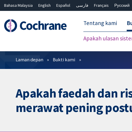
Bahasa Malaysia
English
Español
فارسی
Français
Русский
繁體中文
简体中文
Tentang kami
Bu
Apakah ulasan sist
Penapis
Laman depan
Bukti kami
Apakah faedah dan ri
merawat pening postu