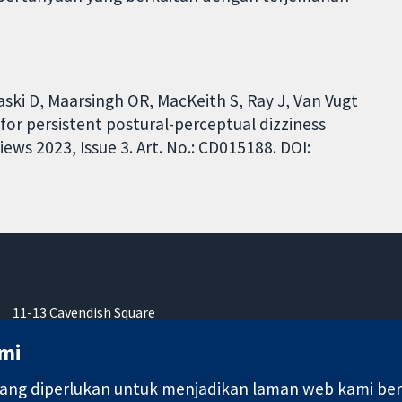
ski D, Maarsingh OR, MacKeith S, Ray J, Van Vugt
for persistent postural-perceptual dizziness
ws 2023, Issue 3. Art. No.: CD015188. DOI:
11-13 Cavendish Square
London
mi
W1G 0AN
United Kingdom
ng diperlukan untuk menjadikan laman web kami berfu