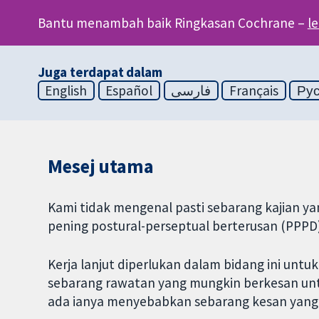
Bantu menambah baik Ringkasan Cochrane –
l
Juga terdapat dalam
English
Español
فارسی
Français
Ру
Mesej utama
Kami tidak mengenal pasti sebarang kajian 
pening postural-perseptual berterusan (PPPD)
Kerja lanjut diperlukan dalam bidang ini u
sebarang rawatan yang mungkin berkesan unt
ada ianya menyebabkan sebarang kesan yang t