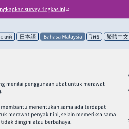
engkapkan survey ringkas ini
сский
日本語
Bahasa Malaysia
ไทย
繁體中文
yang menilai penggunaan ubat untuk merawat
.
ntuk membantu menentukan sama ada terdapat
uk merawat penyakit ini, selain memeriksa sama
idak diingini atau berbahaya.