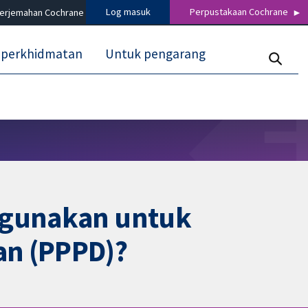
Log masuk
Perpustakaan Cochrane
terjemahan Cochrane
 perkhidmatan
Untuk pengarang
digunakan untuk
an (PPPD)?