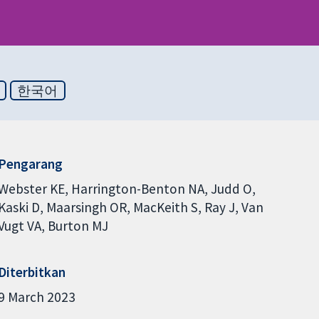
한국어
Pengarang
Webster KE
Harrington-Benton NA
Judd O
Kaski D
Maarsingh OR
MacKeith S
Ray J
Van
Vugt VA
Burton MJ
Diterbitkan
9 March 2023