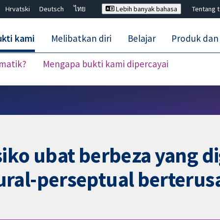
Hrvatski
Deutsch
ไทย
Lebih banyak bahasa
Tentang 
kti kami
Melibatkan diri
Belajar
Produk dan
ematik?
Mengapa bukti kami dipercayai
Tutup carian ✖
siko ubat berbeza yang 
ral-perseptual berterus