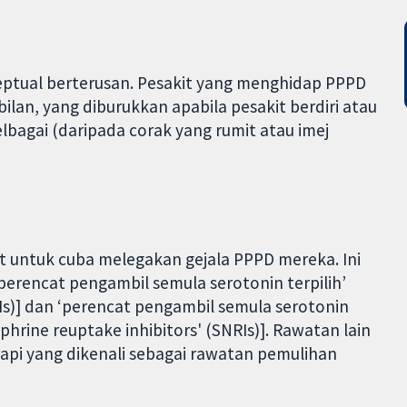
eptual berterusan. Pesakit yang menghidap PPPD
lan, yang diburukkan apabila pesakit berdiri atau
lbagai (daripada corak yang rumit atau imej
 untuk cuba melegakan gejala PPPD mereka. Ini
perencat pengambil semula serotonin terpilih’
SRIs)] dan ‘perencat pengambil semula serotonin
hrine reuptake inhibitors' (SNRIs)]. Rawatan lain
erapi yang dikenali sebagai rawatan pemulihan