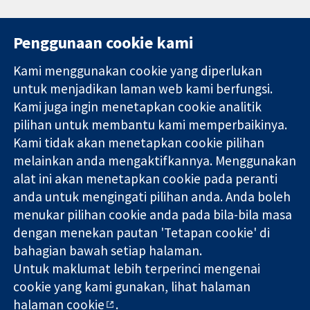
Penggunaan cookie kami
Kami menggunakan cookie yang diperlukan
11-13 Cavendish
Hubungi kita
untuk menjadikan laman web kami berfungsi.
Square
Berita
Kami juga ingin menetapkan cookie analitik
Bukti yang
London
Pejabat
pilihan untuk membantu kami memperbaikinya.
dipercayai.
W1G 0AN
akhbar
keputusan
Kami tidak akan menetapkan cookie pilihan
United Kingdom
Perihal Kami
termaklum
Pekerjaan
melainkan anda mengaktifkannya. Menggunakan
Kesihatan yang
Cochrane
alat ini akan menetapkan cookie pada peranti
lebih baik
Library
anda untuk mengingati pilihan anda. Anda boleh
menukar pilihan cookie anda pada bila-bila masa
dengan menekan pautan 'Tetapan cookie' di
Kolaborasi Cochrane ialah sebuah badan amal (no. 1045921) dan
bahagian bawah setiap halaman.
sebuah syarikat terhad oleh jaminan (no. 03044323) yang
Untuk maklumat lebih terperinci mengenai
berdaftar di England & Wales. Nombor pendaftaran VAT GB 718
cookie yang kami gunakan, lihat halaman
2127 49.
halaman cookie
.