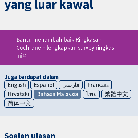
yang luar kawal
Bantu menambah baik Ringkasan
Cochrane –
lengkapkan survey ringkas
ini
Juga terdapat dalam
English
Español
فارسی
Français
Hrvatski
Bahasa Malaysia
ไทย
繁體中文
简体中文
Soalan ulasan