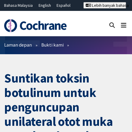
Bahasa Malaysia
English
Español
Lebih banyak bahasa
فارسی
Français
Русский
Hrvatski
Deutsch
ไทย
繁體中文
简体中文
Tutup carian ✖
Penapis
Laman depan
Bukti kami
Suntikan toksin
botulinum untuk
penguncupan
unilateral otot muka