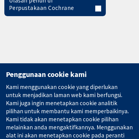
Ulasan penuh di
Perpustakaan Cochrane
Penggunaan cookie kami
Kami menggunakan cookie yang diperlukan
11-13 Cavendish
Hubungi kita
untuk menjadikan laman web kami berfungsi.
Square
Berita
Kami juga ingin menetapkan cookie analitik
Bukti yang
London
Pejabat
dipercayai.
pilihan untuk membantu kami memperbaikinya.
W1G 0AN
akhbar
keputusan
United Kingdom
Perihal Kami
Kami tidak akan menetapkan cookie pilihan
termaklum
Pekerjaan
melainkan anda mengaktifkannya. Menggunakan
Kesihatan yang
Cochrane
alat ini akan menetapkan cookie pada peranti
lebih baik
Library