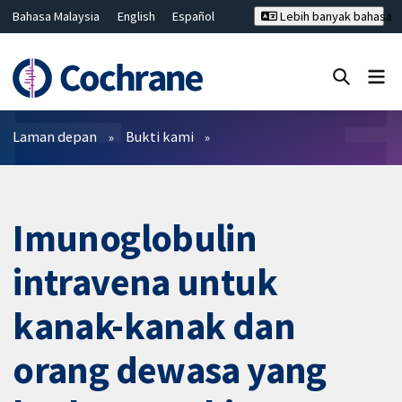
Bahasa Malaysia
English
Español
Lebih banyak bahasa
فارسی
Français
Русский
Hrvatski
Deutsch
ไทย
繁體中文
简体中文
Tutup carian ✖
Penapis
Laman depan
Bukti kami
Imunoglobulin
intravena untuk
kanak-kanak dan
orang dewasa yang