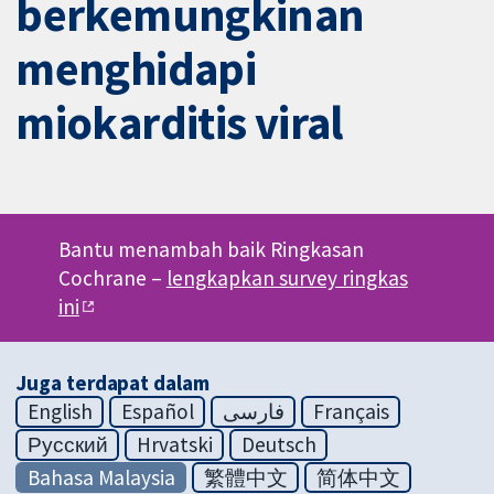
berkemungkinan
menghidapi
miokarditis viral
Bantu menambah baik Ringkasan
Cochrane –
lengkapkan survey ringkas
ini
Juga terdapat dalam
English
Español
فارسی
Français
Русский
Hrvatski
Deutsch
Bahasa Malaysia
繁體中文
简体中文