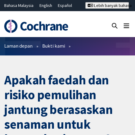
Bahasa Malaysia
English
Español
Lebih banyak bahasa
فارسی
Français
Русский
Hrvatski
Deutsch
ไทย
繁體中文
简体中文
Tutup carian ✖
Penapis
Laman depan
Bukti kami
Apakah faedah dan
risiko pemulihan
jantung berasaskan
senaman untuk