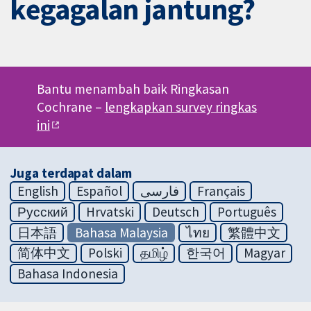
kegagalan jantung?
Bantu menambah baik Ringkasan
Cochrane –
lengkapkan survey ringkas
ini
Juga terdapat dalam
English
Español
فارسی
Français
Русский
Hrvatski
Deutsch
Português
日本語
Bahasa Malaysia
ไทย
繁體中文
简体中文
Polski
தமிழ்
한국어
Magyar
Bahasa Indonesia