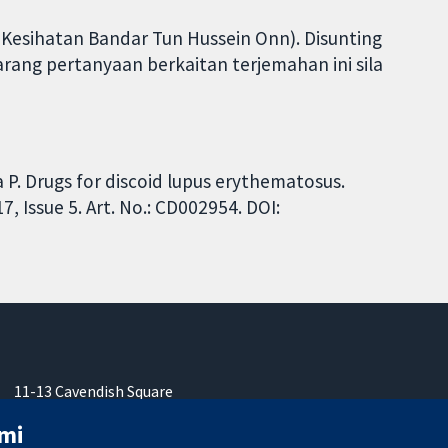
Kesihatan Bandar Tun Hussein Onn). Disunting
ang pertanyaan berkaitan terjemahan ini sila
 P. Drugs for discoid lupus erythematosus.
 Issue 5. Art. No.: CD002954. DOI:
11-13 Cavendish Square
London
mi
W1G 0AN