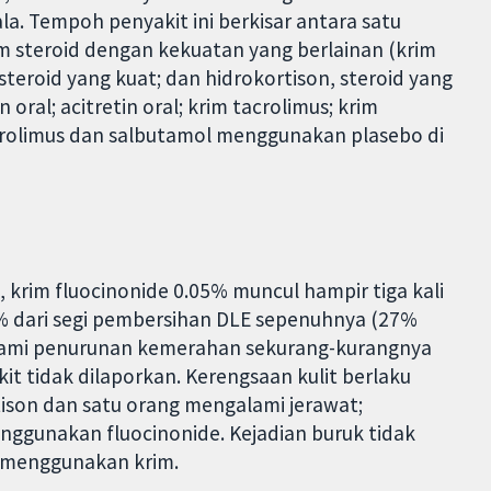
ala. Tempoh penyakit ini berkisar antara satu
m steroid dengan kekuatan yang berlainan (krim
eroid yang kuat; dan hidrokortison, steroid yang
oral; acitretin oral; krim tacrolimus; krim
acrolimus dan salbutamol menggunakan plasebo di
krim fluocinonide 0.05% muncul hampir tiga kali
1% dari segi pembersihan DLE sepenuhnya (27%
lami penurunan kemerahan sekurang-kurangnya
it tidak dilaporkan. Kerengsaan kulit berlaku
ison dan satu orang mengalami jerawat;
ggunakan fluocinonide. Kejadian buruk tidak
 menggunakan krim.