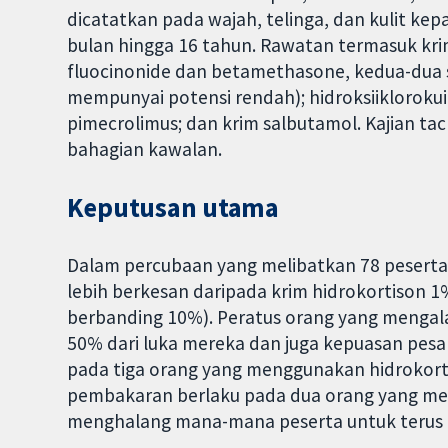
dicatatkan pada wajah, telinga, dan kulit kep
bulan hingga 16 tahun. Rawatan termasuk kri
fluocinonide dan betamethasone, kedua-dua st
mempunyai potensi rendah); hidroksiiklorokuin 
pimecrolimus; dan krim salbutamol. Kajian t
bahagian kawalan.
Keputusan utama
Dalam percubaan yang melibatkan 78 peserta, 
lebih berkesan daripada krim hidrokortison 
berbanding 10%). Peratus orang yang menga
50% dari luka mereka dan juga kepuasan pesak
pada tiga orang yang menggunakan hidrokort
pembakaran berlaku pada dua orang yang men
menghalang mana-mana peserta untuk terus