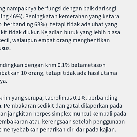
mg nampaknya berfungsi dengan baik dari segi
ding 46%). Peningkatan kemerahan yang ketara
 berbanding 68%), tetapi tidak ada ubat yang
t tidak diukur. Kejadian buruk yang lebih biasa
 kecil, walaupun empat orang menghentikan
usus.
bandingkan dengan krim 0.1% betametason
libatkan 10 orang, tetapi tidak ada hasil utama
ya.
krim yang serupa, tacrolimus 0.1%, berbanding
. Pembakaran sedikit dan gatal dilaporkan pada
an jangkitan herpes simplex muncul kembali pada
 pembakaran atau kerengsaan setelah penggunaan
k menyebabkan penarikan diri daripada kajian.