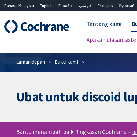
Bahasa Malaysia
English
Español
فارسی
Français
Русский
繁體中文
简体中文
Tentang kami
Bu
Apakah ulasan sist
Penapis
Laman depan
Bukti kami
Ubat untuk discoid l
Bantu menambah baik Ringkasan Cochrane –
l