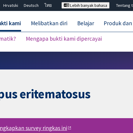
Hrvatski
Deutsch
ไทย
Lebih banyak bahasa
Tentang 
kti kami
Melibatkan diri
Belajar
Produk dan
ematik?
Mengapa bukti kami dipercayai
Tutup carian ✖
upus eritematosus
engkapkan survey ringkas ini