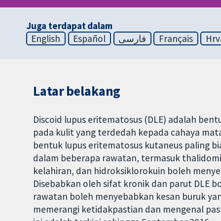
Juga terdapat dalam
English
Español
فارسی
Français
Hrv
Latar belakang
Discoid lupus eritematosus (DLE) adalah ben
pada kulit yang terdedah kepada cahaya mat
bentuk lupus eritematosus kutaneus paling bia
dalam beberapa rawatan, termasuk thalidomi
kelahiran, dan hidroksiklorokuin boleh meny
Disebabkan oleh sifat kronik dan parut DLE b
rawatan boleh menyebabkan kesan buruk yang
memerangi ketidakpastian dan mengenal pasti