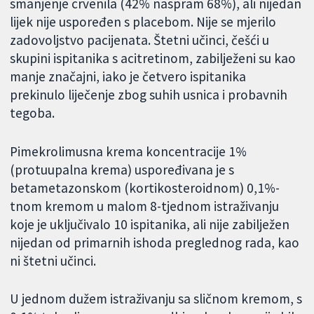
smanjenje crvenila (42% naspram 68%), ali nijedan
lijek nije uspoređen s placebom. Nije se mjerilo
zadovoljstvo pacijenata. Štetni učinci, češći u
skupini ispitanika s acitretinom, zabilježeni su kao
manje značajni, iako je četvero ispitanika
prekinulo liječenje zbog suhih usnica i probavnih
tegoba.
Pimekrolimusna krema koncentracije 1%
(protuupalna krema) uspoređivana je s
betametazonskom (kortikosteroidnom) 0,1%-
tnom kremom u malom 8-tjednom istraživanju
koje je uključivalo 10 ispitanika, ali nije zabilježen
nijedan od primarnih ishoda preglednog rada, kao
ni štetni učinci.
U jednom dužem istraživanju sa sličnom kremom, s