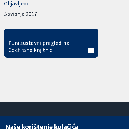
Objavljeno
5 svibnja 2017
Puni sustavni pregled na
Cochrane knjižnici
Naše korištenje kolačića
11-13 Cavendish
Kontaktirajte