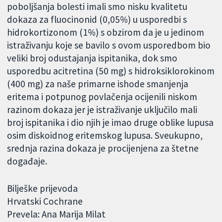
poboljšanja bolesti imali smo nisku kvalitetu
dokaza za fluocinonid (0,05%) u usporedbi s
hidrokortizonom (1%) s obzirom da je u jedinom
istraživanju koje se bavilo s ovom usporedbom bio
veliki broj odustajanja ispitanika, dok smo
usporedbu acitretina (50 mg) s hidroksiklorokinom
(400 mg) za naše primarne ishode smanjenja
eritema i potpunog povlačenja ocijenili niskom
razinom dokaza jer je istraživanje uključilo mali
broj ispitanika i dio njih je imao druge oblike lupusa
osim diskoidnog eritemskog lupusa. Sveukupno,
srednja razina dokaza je procijenjena za štetne
događaje.
Bilješke prijevoda
Hrvatski Cochrane
Prevela: Ana Marija Milat