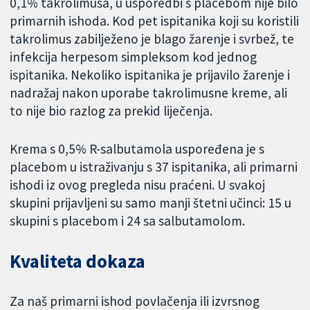
0,1% takrolimusa, u usporedbi s placebom nije bilo
primarnih ishoda. Kod pet ispitanika koji su koristili
takrolimus zabilježeno je blago žarenje i svrbež, te
infekcija herpesom simpleksom kod jednog
ispitanika. Nekoliko ispitanika je prijavilo žarenje i
nadražaj nakon uporabe takrolimusne kreme, ali
to nije bio razlog za prekid liječenja.
Krema s 0,5% R-salbutamola uspoređena je s
placebom u istraživanju s 37 ispitanika, ali primarni
ishodi iz ovog pregleda nisu praćeni. U svakoj
skupini prijavljeni su samo manji štetni učinci: 15 u
skupini s placebom i 24 sa salbutamolom.
Kvaliteta dokaza
Za naš primarni ishod povlačenja ili izvrsnog