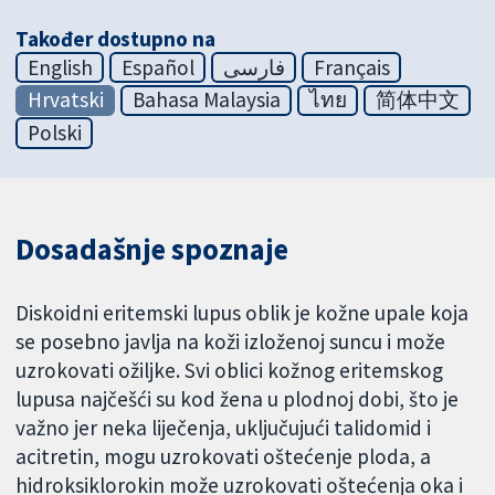
Također dostupno na
English
Español
فارسی
Français
Hrvatski
Bahasa Malaysia
ไทย
简体中文
Polski
Dosadašnje spoznaje
Diskoidni eritemski lupus oblik je kožne upale koja
se posebno javlja na koži izloženoj suncu i može
uzrokovati ožiljke. Svi oblici kožnog eritemskog
lupusa najčešći su kod žena u plodnoj dobi, što je
važno jer neka liječenja, uključujući talidomid i
acitretin, mogu uzrokovati oštećenje ploda, a
hidroksiklorokin može uzrokovati oštećenja oka i