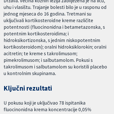
Država. Većina kožnih lezija zabilježena je na licu,
uhu i vlasištu. Trajanje bolesti bilo je u rasponu od
jednog mjeseca do 16 godina. Tretmani su
uključivali kortikosteroidne kreme različite
potentnosti (fluocinonidna i betametazonska, s
potentnim kortikosteroidima; i
hidroksikortizonska, s jednim niskopotentnim
kortikosteroidom); oralni hidroksiklorokin; oralni
acitretin; te kreme s takrolimusom;
pimekrolimusom; i salbutamolom. Pokusi s
takrolimusom i salbutamolom su koristili placebo
u kontrolnim skupinama.
Ključni rezultati
U pokusu koji je uključivao 78 ispitanika
fluocinonidna krema koncentracije 0,05%