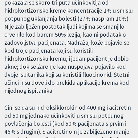
pokazala se skoro tri puta učinkovitija od
hidrokortizonske kreme koncentracije 1% u smislu
potpunog uklanjanja bolesti (27% naspram 10%).
Nije zabilježen postotak ljudi kojima se smanjilo
crvenilo kod barem 50% lezija, kao ni podatak o
zadovoljstvu pacijenata. Nadražaj kože pojavio se
kod troje pacijenata koji su koristili
hidrokortizonsku kremu, i jedan pacijent je dobio
akne; dok se žarenje kao nuspojava pojavilo kod
dvoje ispitanika koji su koristili fluocinonid. Štetni
učinci nisu doveli do prekida aplikacije krema kod
nijednog ispitanika.
Čini se da su hidroksiklorokin od 400 mg i acitretin
od 50 mg jednako učinkoviti u smislu potpunog
povlačenja bolesti (kod 50% pacijenata s prvim i
46% s drugim). S acitretinom je zabilježeno manje