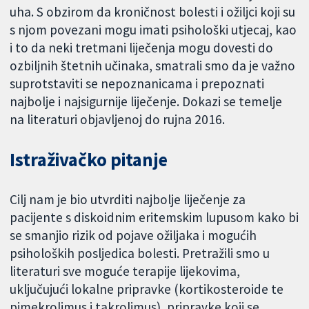
uha. S obzirom da kroničnost bolesti i ožiljci koji su
s njom povezani mogu imati psihološki utjecaj, kao
i to da neki tretmani liječenja mogu dovesti do
ozbiljnih štetnih učinaka, smatrali smo da je važno
suprotstaviti se nepoznanicama i prepoznati
najbolje i najsigurnije liječenje. Dokazi se temelje
na literaturi objavljenoj do rujna 2016.
Istraživačko pitanje
Cilj nam je bio utvrditi najbolje liječenje za
pacijente s diskoidnim eritemskim lupusom kako bi
se smanjio rizik od pojave ožiljaka i mogućih
psiholoških posljedica bolesti. Pretražili smo u
literaturi sve moguće terapije lijekovima,
uključujući lokalne pripravke (kortikosteroide te
pimekrolimus i takrolimus), pripravke koji se