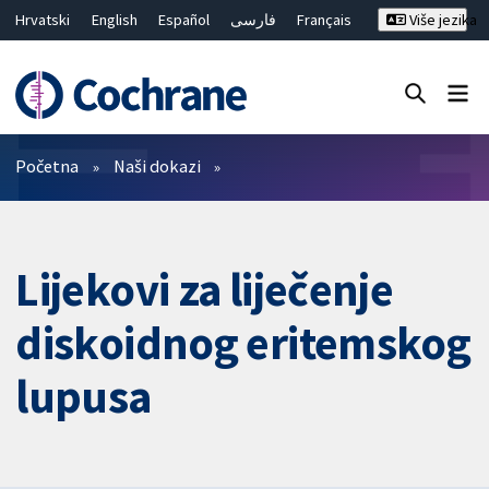
Hrvatski
English
Español
فارسی
Français
Više jezika
Русский
Deutsch
Bahasa Malaysia
ไทย
繁體中文
简体中文
Close search ✖
Prečistači
Početna
Naši dokazi
Lijekovi za liječenje
diskoidnog eritemskog
lupusa