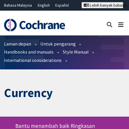
Bahasa Malaysia
English
Español
Lebih banyak bahasa
فارسی
Français
Русский
Hrvatski
Deutsch
ไทย
繁體中文
简体中文
Tutup carian ✖
Penapis
Laman depan
Untuk pengarang
Handbooks and manuals
Style Manual
International considerations
Currency
Bantu menambah baik Ringkasan