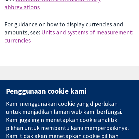
abbreviations
For guidance on how to display currencies and
amounts, see:
Units and systems of measurement:
currencies
Penggunaan cookie kami
Kami menggunakan cookie yang diperlukan
11-13 Cavendish
Hubungi kita
untuk menjadikan laman web kami berfungsi.
Square
Berita
Kami juga ingin menetapkan cookie analitik
Bukti yang
London
Pejabat
pilihan untuk membantu kami memperbaikinya.
dipercayai.
W1G 0AN
akhbar
keputusan
United Kingdom
Perihal Kami
Kami tidak akan menetapkan cookie pilihan