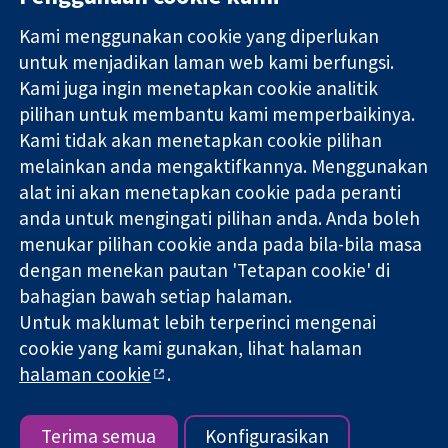
Kami menggunakan cookie yang diperlukan
11-13 Cavendish
Hubungi kita
untuk menjadikan laman web kami berfungsi.
Square
Berita
Kami juga ingin menetapkan cookie analitik
Bukti yang
London
Pejabat
pilihan untuk membantu kami memperbaikinya.
dipercayai.
W1G 0AN
akhbar
keputusan
Kami tidak akan menetapkan cookie pilihan
United Kingdom
Perihal Kami
termaklum
Pekerjaan
melainkan anda mengaktifkannya. Menggunakan
Kesihatan yang
Cochrane
alat ini akan menetapkan cookie pada peranti
lebih baik
Library
anda untuk mengingati pilihan anda. Anda boleh
menukar pilihan cookie anda pada bila-bila masa
dengan menekan pautan 'Tetapan cookie' di
Kolaborasi Cochrane ialah sebuah badan amal (no. 1045921) dan
bahagian bawah setiap halaman.
sebuah syarikat terhad oleh jaminan (no. 03044323) yang
Untuk maklumat lebih terperinci mengenai
berdaftar di England & Wales. Nombor pendaftaran VAT GB 718
cookie yang kami gunakan, lihat halaman
2127 49.
halaman cookie
.
Hak Cipta © 2026 Kolabrasi Cochrane
Terma & Syarat Laman Web
|
Penafian
|
Kerahsiaan
|
Dasar
cookie
|
Tetapan cookie
Terima semua
Konfigurasikan