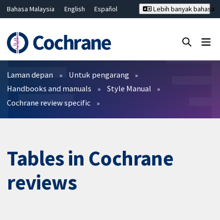
Bahasa Malaysia
English
Español
Lebih banyak bahasa
فارسی
Français
Русский
Hrvatski
Deutsch
ไทย
繁體中文
简体中文
Tutup carian ✖
Penapis
Laman depan
Untuk pengarang
Handbooks and manuals
Style Manual
Cochrane review specific
Tables in Cochrane
reviews