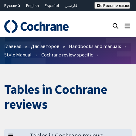
Русский
English
Español
فارسی
Больше языков
Français
Hrvatski
Deutsch
Bahasa Malaysia
ไทย
繁體中文
简体中文
Закрыть поиск ✖
Фильтры
Главная
Для авторов
Handbooks and manuals
Style Manual
Cochrane review specific
Tables in Cochrane
reviews