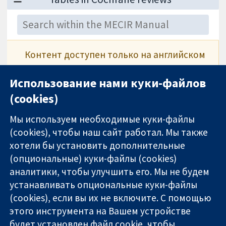
Контент доступен только на английском
языке
Использование нами куки-файлов
See
Tables
.
(cookies)
Мы используем необходимые куки-файлы
(cookies), чтобы наш сайт работал. Мы также
хотели бы установить дополнительные
(опциональные) куки-файлы (cookies)
аналитики, чтобы улучшить его. Мы не будем
11-13 Cavendish
Связаться с
устанавливать опциональные куки-файлы
Square
нами
(cookies), если вы их не включите. С помощью
Надёжные
London
Новости
доказательства
этого инструмента на Вашем устройстве
W1G 0AN
Пресс-
Информированные
United Kingdom
служба
будет установлен файл cookie, чтобы