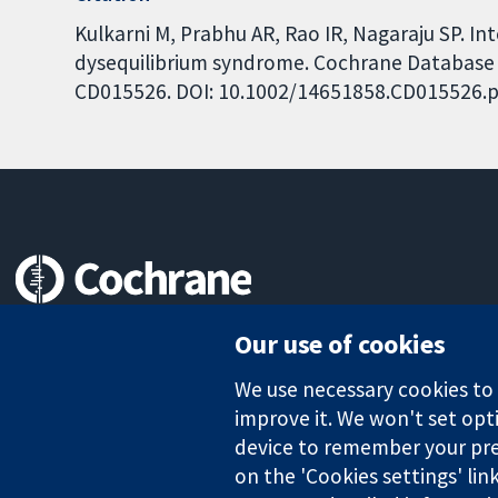
Kulkarni M, Prabhu AR, Rao IR, Nagaraju SP. I
dysequilibrium syndrome. Cochrane Database of
CD015526. DOI: 10.1002/14651858.CD015526.p
Trusted evidence.
Our use of cookies
Informed decisions.
Better health.
We use necessary cookies to m
improve it. We won't set opti
device to remember your pre
on the 'Cookies settings' lin
The Cochrane Collaboration is a charity (no. 1045921) and a comp