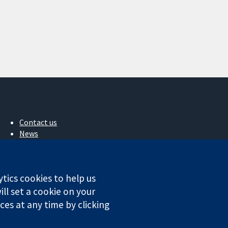
Contact us
News
Press office
About us
작업
ytics cookies to help us
Cochrane Library
ll set a cookie on your
es at any time by clicking
ales. VAT registration number GB 718 2127 49.