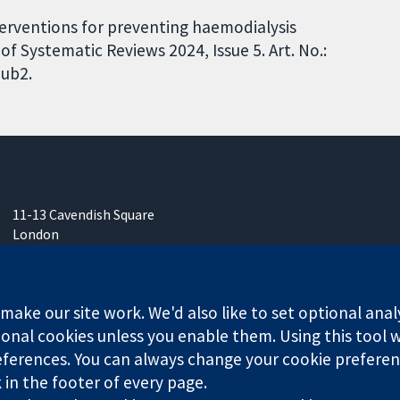
nterventions for preventing haemodialysis
 Systematic Reviews 2024, Issue 5. Art. No.:
ub2.
11-13 Cavendish Square
London
W1G 0AN
영국
ake our site work. We'd also like to set optional anal
onal cookies unless you enable them. Using this tool wi
ferences. You can always change your cookie preferenc
k in the footer of every page.
any limited by guarantee (no. 03044323) registered in England & W