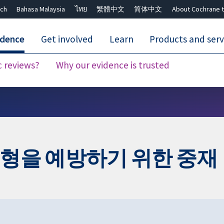
ch
Bahasa Malaysia
ไทย
繁體中文
简体中文
About Cochrane t
idence
Get involved
Learn
Products and serv
c reviews?
Why our evidence is trusted
Close search ✖
균형을 예방하기 위한 중재