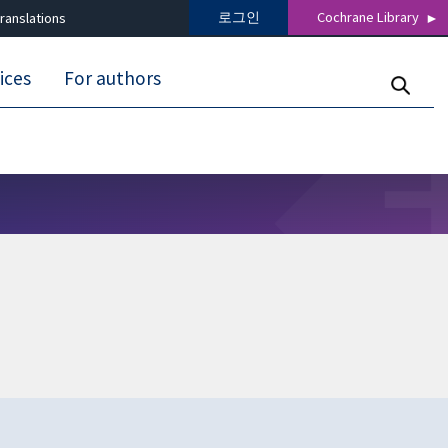
로그인
Cochrane Library
ranslations
ices
For authors