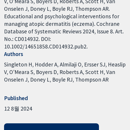
V, O'Meara S, Boyers D, Roberts A, Scott H, Van
Onselen J, Doney L, Boyle RJ, Thompson AR.
Educational and psychological interventions for
managing atopic dermatitis (eczema). Cochrane
Database of Systematic Reviews 2024, Issue 8. Art.
No.: CD014932. DOI:
10.1002/14651858.CD014932.pub2.
Authors
Singleton H
Hodder A
Almilaji O
Ersser SJ
Heaslip
V
O'Meara S
Boyers D
Roberts A
Scott H
Van
Onselen J
Doney L
Boyle RJ
Thompson AR
Published
12 8월 2024