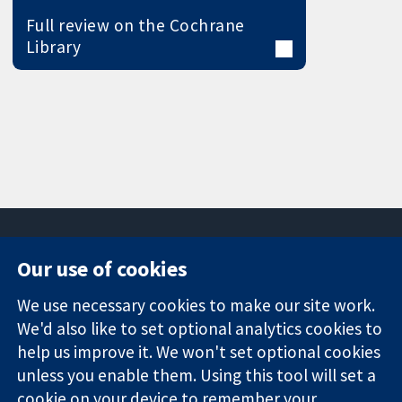
Full review on the Cochrane
Library
Our use of cookies
11-13 Cavendish
Contact us
We use necessary cookies to make our site work.
Square
News
Trusted
We'd also like to set optional analytics cookies to
London
Press office
evidence.
W1G 0AN
About us
help us improve it. We won't set optional cookies
Informed
영국
작업
unless you enable them. Using this tool will set a
decisions.
Cochrane
cookie on your device to remember your
Better health.