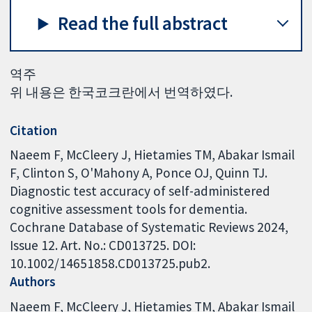
Read the full abstract
역주
위 내용은 한국코크란에서 번역하였다.
Citation
Naeem F, McCleery J, Hietamies TM, Abakar Ismail
F, Clinton S, O'Mahony A, Ponce OJ, Quinn TJ.
Diagnostic test accuracy of self-administered
cognitive assessment tools for dementia.
Cochrane Database of Systematic Reviews 2024,
Issue 12. Art. No.: CD013725. DOI:
10.1002/14651858.CD013725.pub2.
Authors
Naeem F
McCleery J
Hietamies TM
Abakar Ismail