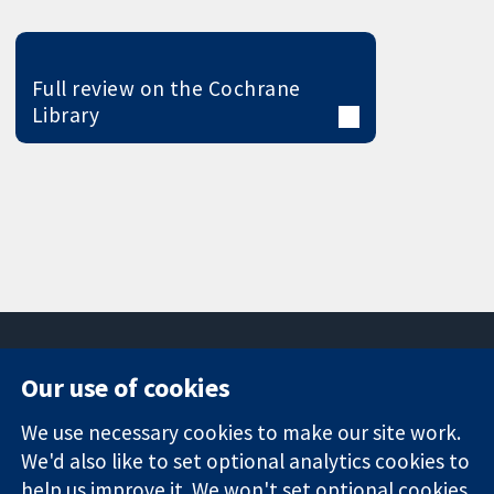
Full review on the Cochrane
Library
Our use of cookies
11-13 Cavendish
Contact us
We use necessary cookies to make our site work.
Square
News
Trusted
London
Press office
We'd also like to set optional analytics cookies to
evidence.
W1G 0AN
About us
help us improve it. We won't set optional cookies