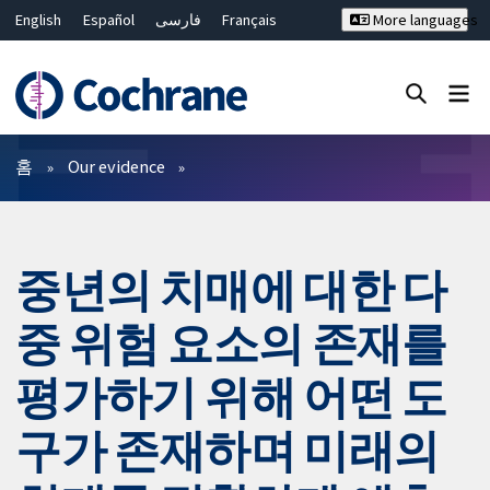
English
Español
فارسی
Français
More languages
Русский
Hrvatski
Deutsch
Bahasa Malaysia
ไทย
繁體中文
简体中文
Close search ✖
필터
홈
Our evidence
중년의 치매에 대한 다
중 위험 요소의 존재를
평가하기 위해 어떤 도
구가 존재하며 미래의