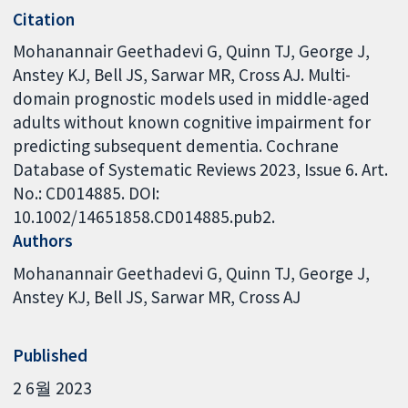
Citation
Mohanannair Geethadevi G, Quinn TJ, George J,
Anstey KJ, Bell JS, Sarwar MR, Cross AJ. Multi-
domain prognostic models used in middle-aged
adults without known cognitive impairment for
predicting subsequent dementia. Cochrane
Database of Systematic Reviews 2023, Issue 6. Art.
No.: CD014885. DOI:
10.1002/14651858.CD014885.pub2.
Authors
Mohanannair Geethadevi G
Quinn TJ
George J
Anstey KJ
Bell JS
Sarwar MR
Cross AJ
Published
2 6월 2023