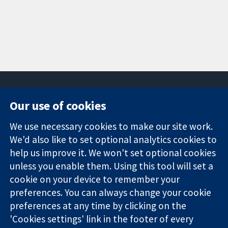
Our use of cookies
11-13 Cavendish
Contact us
We use necessary cookies to make our site work.
Square
News
Trusted
We'd also like to set optional analytics cookies to
London
Press office
evidence.
W1G 0AN
About us
help us improve it. We won't set optional cookies
Informed
영국
작업
unless you enable them. Using this tool will set a
decisions.
Cochrane
cookie on your device to remember your
Better health.
Library
preferences. You can always change your cookie
preferences at any time by clicking on the
'Cookies settings' link in the footer of every
The Cochrane Collaboration is a charity (no. 1045921) and a