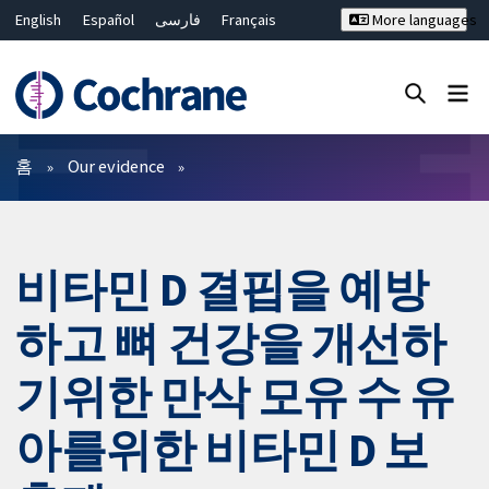
English
Español
فارسی
Français
More languages
Русский
Hrvatski
Deutsch
Bahasa Malaysia
ไทย
繁體中文
简体中文
Close search ✖
필터
홈
Our evidence
비타민 D 결핍을 예방
하고 뼈 건강을 개선하
기위한 만삭 모유 수 유
아를위한 비타민 D 보