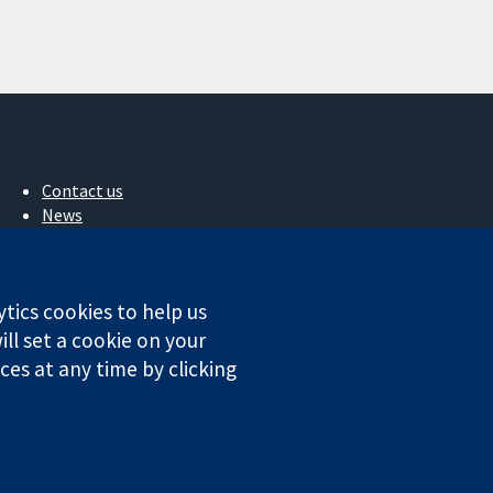
Contact us
News
Press office
About us
Jobs
ytics cookies to help us
Cochrane Library
ll set a cookie on your
es at any time by clicking
ales. VAT registration number GB 718 2127 49.
ditions
|
Penyangkalan
|
Privacy
|
Cookie policy
|
Cookie settings