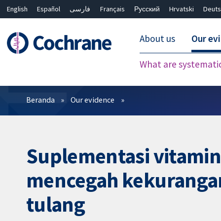
English
Español
فارسی
Français
Русский
Hrvatski
Deuts
About us
Our ev
What are systemati
Filter
Beranda
Our evidence
Suplementasi vitamin
mencegah kekurangan
tulang