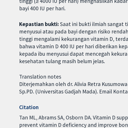
tinggi (≥ 4000 IU per hari) menghasilkan kad
bayi 400 IU per hari.
Kepastian bukti:
Saat ini bukti ilmiah sangat 
menyusui atau pada bayi dengan risiko rendah
tinggi mengalami kekurangan vitamin D, terda
bahwa vitamin D 400 IU per hari diberikan kepa
kepada ibu menyusui dapat mencegah kekura
kesehatan tulang masih belum jelas.
Translation notes
Diterjemahkan oleh dr. Alivia Retra Kusumoward
Sp.PD. (Universitas Gadjah Mada). Email Kont
Citation
Tan ML, Abrams SA, Osborn DA. Vitamin D supp
prevent vitamin D deficiency and improve bo