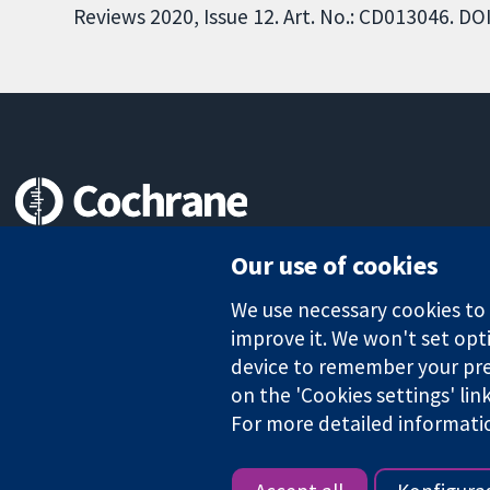
Reviews 2020, Issue 12. Art. No.: CD013046. 
Trusted evidence.
Our use of cookies
Informed decisions.
Better health.
We use necessary cookies to m
improve it. We won't set opti
device to remember your pre
on the 'Cookies settings' lin
The Cochrane Collaboration is a charity (no. 1045921) and a comp
For more detailed informati
Copyright © 2026 The Cochrane Collaboration