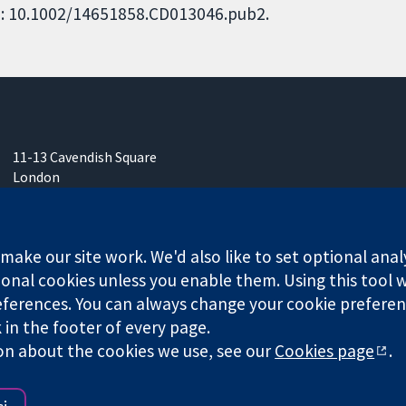
DOI: 10.1002/14651858.CD013046.pub2.
11-13 Cavendish Square
London
W1G 0AN
Inggris
ake our site work. We'd also like to set optional anal
onal cookies unless you enable them. Using this tool wi
ferences. You can always change your cookie preferenc
k in the footer of every page.
any limited by guarantee (no. 03044323) registered in England & W
on about the cookies we use, see our
Cookies page
.
Website Terms & Con