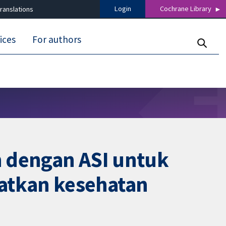
Login
Cochrane Library
ranslations
ices
For authors
n dengan ASI untuk
atkan kesehatan