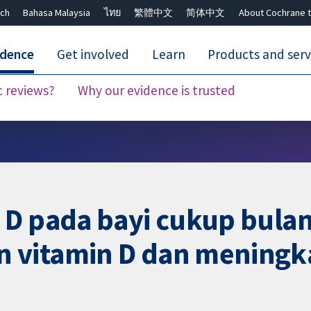
ch
Bahasa Malaysia
ไทย
繁體中文
简体中文
About Cochrane t
idence
Get involved
Learn
Products and serv
c reviews?
Why our evidence is trusted
Close search ✖
 D pada bayi cukup bula
 vitamin D dan meningk