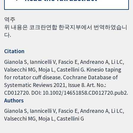
역주
위 내용은 코크란연합 한국지부에서 번역하였습니
다.
Citation
Gianola S, Iannicelli V, Fascio E, Andreano A, Li LC,
Valsecchi MG, Moja L, Castellini G. Kinesio taping
for rotator cuff disease. Cochrane Database of
Systematic Reviews 2021, Issue 8. Art. No.:
CD012720. DOI: 10.1002/14651858.CD012720.pub2.
Authors
Gianola S
Iannicelli V
Fascio E
Andreano A
Li LC
Valsecchi MG
Moja L
Castellini G