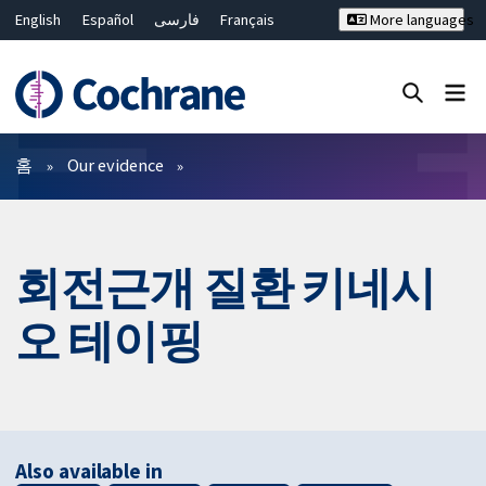
English
Español
فارسی
Français
More languages
Русский
Hrvatski
Deutsch
Bahasa Malaysia
ไทย
繁體中文
简体中文
Close search ✖
필터
홈
Our evidence
회전근개 질환 키네시
오 테이핑
Also available in