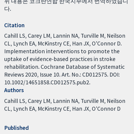
위 내용은 코크란연합 한국지부에서 번역하였습니
다.
Citation
Cahill LS, Carey LM, Lannin NA, Turville M, Neilson
CL, Lynch EA, McKinstry CE, Han JX, O'Connor D.
Implementation interventions to promote the
uptake of evidence-based practices in stroke
rehabilitation. Cochrane Database of Systematic
Reviews 2020, Issue 10. Art. No.: CD012575. DOI:
10.1002/14651858.CD012575.pub2.
Authors
Cahill LS
Carey LM
Lannin NA
Turville M
Neilson
CL
Lynch EA
McKinstry CE
Han JX
O'Connor D
Published