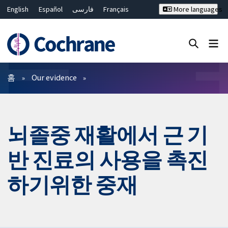
English
Español
فارسی
Français
More languages
Русский
Hrvatski
Deutsch
Bahasa Malaysia
ไทย
繁體中文
简体中文
Close search ✖
필터
홈
Our evidence
뇌졸중 재활에서 근 기
반 진료의 사용을 촉진
하기위한 중재