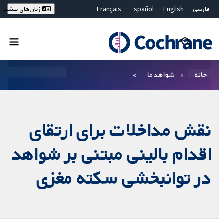
فارسی
English
Español
Français
زبان‌های بیشتر
Deutsch
Hrvatski
Русский
简体中文
繁體中文
ไทย
Bahasa Malaysia
بستن جستجو ✖
فیلترها
خانه
شواهد ما
نقش مداخلات برای ارتقای
اقدام بالینی مبتنی بر شواهد
در توانبخشی سکته مغزی