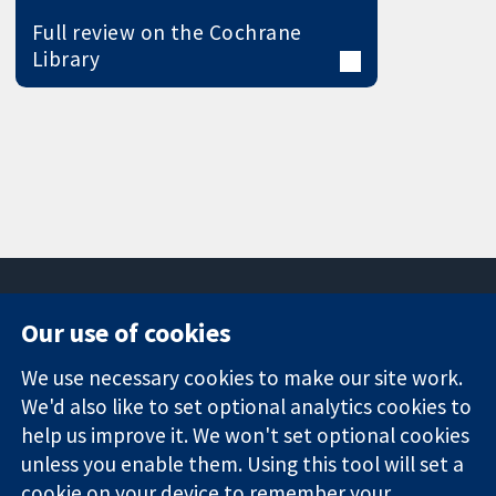
Full review on the Cochrane
Library
Our use of cookies
11-13 Cavendish
Contact us
We use necessary cookies to make our site work.
Square
News
Trusted
We'd also like to set optional analytics cookies to
London
Press office
evidence.
W1G 0AN
About us
help us improve it. We won't set optional cookies
Informed
영국
작업
unless you enable them. Using this tool will set a
decisions.
Cochrane
cookie on your device to remember your