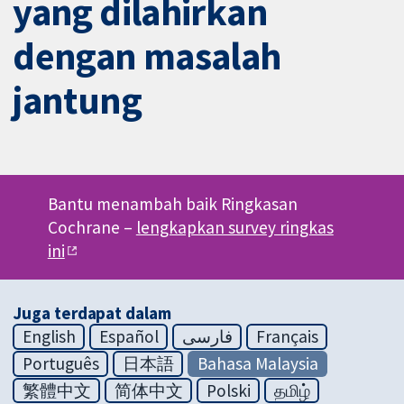
yang dilahirkan
dengan masalah
jantung
Bantu menambah baik Ringkasan
Cochrane –
lengkapkan survey ringkas
ini
Juga terdapat dalam
English
Español
فارسی
Français
Português
日本語
Bahasa Malaysia
繁體中文
简体中文
Polski
தமிழ்