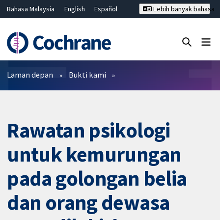
Bahasa Malaysia
English
Español
Lebih banyak bahasa
فارسی
Français
Русский
Hrvatski
Deutsch
ไทย
繁體中文
简体中文
Tutup carian ✖
Penapis
Laman depan
Bukti kami
Rawatan psikologi
untuk kemurungan
pada golongan belia
dan orang dewasa