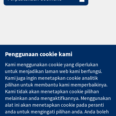
Penggunaan cookie kami
Kami menggunakan cookie yang diperlukan
11-13 Cavendish
Hubungi kita
untuk menjadikan laman web kami berfungsi.
Square
Berita
Kami juga ingin menetapkan cookie analitik
Bukti yang
London
Pejabat
pilihan untuk membantu kami memperbaikinya.
dipercayai.
W1G 0AN
akhbar
keputusan
Kami tidak akan menetapkan cookie pilihan
United Kingdom
Perihal Kami
termaklum
Pekerjaan
melainkan anda mengaktifkannya. Menggunakan
Kesihatan yang
Cochrane
alat ini akan menetapkan cookie pada peranti
lebih baik
Library
anda untuk mengingati pilihan anda. Anda boleh