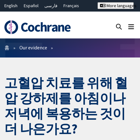
English
Español
فارسی
Français
More languages
Русский
Hrvatski
Deutsch
Bahasa Malaysia
ไทย
繁體中文
简体中文
Close search ✖
필터
홈
Our evidence
고혈압 치료를 위해 혈
압 강하제를 아침이나
저녁에 복용하는 것이
더 나은가요?