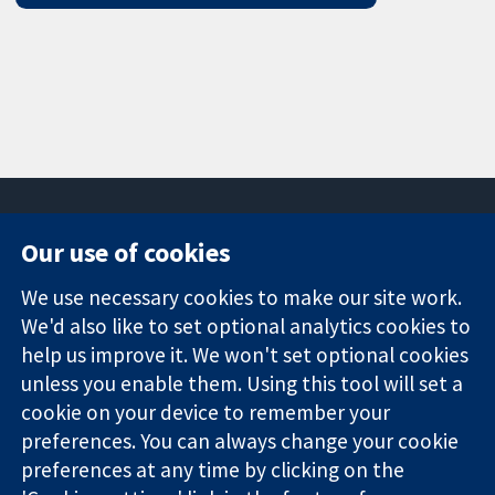
Our use of cookies
11-13 Cavendish
Contact us
We use necessary cookies to make our site work.
Square
News
Trusted
We'd also like to set optional analytics cookies to
London
Press office
evidence.
W1G 0AN
About us
help us improve it. We won't set optional cookies
Informed
영국
작업
unless you enable them. Using this tool will set a
decisions.
Cochrane
cookie on your device to remember your
Better health.
Library
preferences. You can always change your cookie
preferences at any time by clicking on the