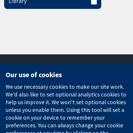
Library
Our use of cookies
11-13 Cavendish
Contact us
We use necessary cookies to make our site work.
Square
News
Trusted
London
Press office
We'd also like to set optional analytics cookies to
evidence.
W1G 0AN
About us
help us improve it. We won't set optional cookies
Informed
영국
작업
unless you enable them. Using this tool will set a
decisions.
Cochrane
cookie on your device to remember your
Better health.
Library
preferences. You can always change your cookie
preferences at any time by clicking on the