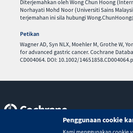
Diterjemahkan oleh Wong Chun Hoong (Internat
Norhayati Mohd Noor (Universiti Sains Malays
terjemahan ini sila hubungi Wong.ChunHoong
Petikan
Wagner AD, Syn NLX, Moehler M, Grothe W, Yon
for advanced gastric cancer. Cochrane Database
CD004064. DOI: 10.1002/14651858.CD004064.p
Penggunaan cookie ka
Bukti yang dipercayai.
keputusan termaklum
Kami menggunakan cookie ya