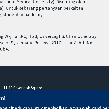
ional Medical University). Disunting oleh
ia). Untuk sebarang pertanyaan berkaitan
@student.imu.edu.my.
g WP, Tai B-C, Ho J, Unverzagt S. Chemotherapy
 of Systematic Reviews 2017, Issue 8. Art. No.:
ub4.
11-13 Cavendish Square
London
mi
W1G 0AN
United Kingdom
ng diperlukan untuk menjadikan laman web kami berfu