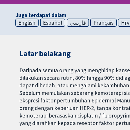
Juga terdapat dalam
English
Español
فارسی
Français
Hrv
Latar belakang
Daripada semua orang yang menghidap kanser 
dilakukan secara rutin, 80% hingga 90% didiag
dapat dibedah, atau mengalami kekambuhan
Sebelum memulakan sebarang kemoterapi siste
ekspresi faktor pertumbuhan
E
pidermal
M
anu
orang dengan keperluan HER-2, tanpa kontrai
kemoterapi berasaskan cisplatin / fluoropyri
yang diarahkan kepada reseptor faktor pertu