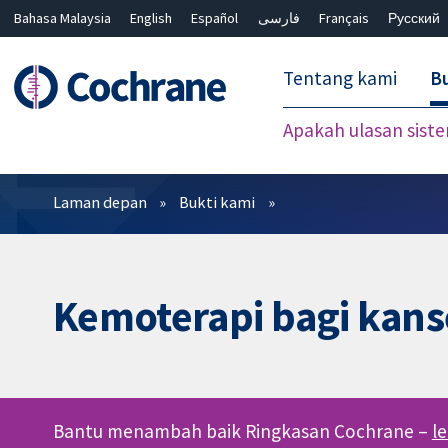
Bahasa Malaysia
English
Español
فارسی
Français
Русский
繁體中文
简体中文
Tentang kami
Bu
Apakah ulasan sist
Penapis
Laman depan
Bukti kami
Kemoterapi bagi kanse
Bantu menambah baik Ringkasan Cochrane –
l