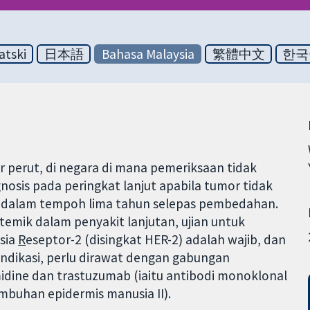
atski
日本語
Bahasa Malaysia
繁體中文
한국
perut, di negara di mana pemeriksaan tidak
nosis pada peringkat lanjut apabila tumor tidak
 dalam tempoh lima tahun selepas pembedahan.
mik dalam penyakit lanjutan, ujian untuk
sia
R
eseptor-2 (disingkat HER-2) adalah wajib, dan
ndikasi, perlu dirawat dengan gabungan
midine dan trastuzumab (iaitu antibodi monoklonal
mbuhan epidermis manusia II).