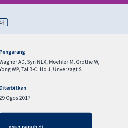
어
Pengarang
Wagner AD
Syn NLX
Moehler M
Grothe W
Yong WP
Tai B-C
Ho J
Unverzagt S
Diterbitkan
29 Ogos 2017
Ulasan penuh di