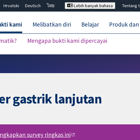
Hrvatski
Deutsch
ไทย
Lebih banyak bahasa
Tentang 
kti kami
Melibatkan diri
Belajar
Produk dan
ematik?
Mengapa bukti kami dipercayai
Tutup carian ✖
r gastrik lanjutan
engkapkan survey ringkas ini