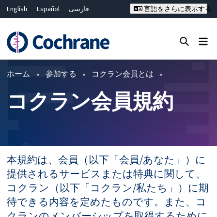
English
Español
فارسی
言語をさらに表示する
Français
Русский
Hrvatski
Deutsch
Bahasa Malaysia
ไทย
繁體中文
简体中文
Close search ✖
フィルター
ホーム
参加する
コクラン会員とは
コクラン会員規約
本規約は、会員（以下「会員/あなた」）に
提供されるサービスまたは特典に関して、
コクラン（以下「コクラン/私たち」）に期
待できる内容を定めたものです。また、コ
クランのメンバーシップを取得するために