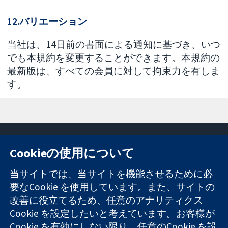
12.バリエーション
当社は、14日前の書面による通知に基づき、いつ
でも本規約を変更することができます。本規約の
最新版は、すべての会員に対して拘束力を有しま
す。
Cookieの使用について
11-13 Cavendish
お問い合わせ
当サイトでは、当サイトを機能させるために必
Square
ニュース
要なCookie を使用しています。また、サイトの
信頼できるエビ
London
広報
改善に役立てるため、任意のアナリティクス
デンスと
W1G 0AN
コクランにつ
情報に基づく意
United Kingdom
いて
Cookie を設定したいと考えています。お客様が
思決定により
採用
Cookie を有効にしない限り、任意のCookie を設