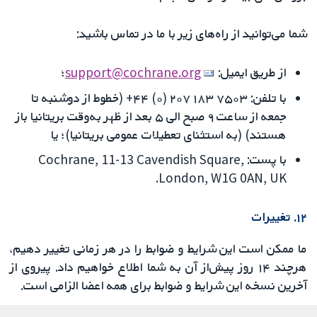
شما می‌توانید از راه‌های زیر با ما در تماس باشید:
از طریق ایمیل:
support@cochrane.org
؛
با تلفن: ۷۵۰۳ ۱۸۳ ۲۰۷ (۰) ۴۴+ (خطوط از دوشنبه تا
جمعه از ساعت ۹ صبح الی ۵ بعد از ظهر به‌وقت بریتانیا باز
هستند) (به استثنای تعطیلات عمومی بریتانیا)؛ یا
با پست: Cochrane, 11-13 Cavendish Square,
London, W1G 0AN, UK.
۱۲. تغییرات
ما ممکن است این شرایط و ضوابط را در هر زمانی تغییر دهیم،
هرچند ۱۴ روز پیش‌از آن به شما اطلاع خواهیم داد. پیروی از
آخرین نسخه این شرایط و ضوابط برای همه اعضا الزامی است.