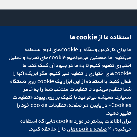
استفاده ما از cookie‌ها
میدان کاوندیش
تماس با ما
۱۳-۱۱
اخبار
ما برای کارکردن وب‌گاه از cookie‌های لازم استفاده
تحقیقات قابل
لندن
دفتر رسانه‌ای
اعتماد.
W1G 0AN
درباره ما
می‌کنیم. ما همچنین می‌خواهیم cookie‌های تجزیه و تحلیل
تصمیم‌گیری آگاهانه.
بریتانیا
فرصت‌های
اختیاری تنظیم کنیم تا به ما در بهبود آن کمک کند. ما
سلامت بهتر.
شغلی
cookie‌های اختیاری را تنظیم نمی کنیم، مگر این‌که آنها را
Cochrane
فعال کنید. با استفاده از این ابزار یک cookie‌ روی دستگاه
Library
شما تنظیم می‌شود تا تنظیمات منتخب شما را به خاطر
بسپارد. همیشه می‌توانید با کلیک بر روی پیوند «تنظیمات
Cookies» در پایین هر صفحه، تنظیمات cookie‌ خود را
شبکه همکاری کاکرین، یک مؤسسه خیریه (شماره 1045921) و یک شرکت با
تغییر دهید.
مسئولیت محدود به‌صورت ضمانت (شماره 03044323) ثبت‌شده در انگلستان
و ولز است. شماره ثبت مالیات بر ارزش افزوده: GB 718 2127 49.
برای اطلاعات بیشتر در مورد cookie‌هایی که استفاده
می‌کنیم،
صفحه cookie‌های
ما را ملاحظه کنید.
کپی‌رایت © ۲۰۲۵ همکاری کاکرین