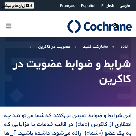
فارسی
English
Español
Français
زبان‌های بیشتر
Deutsch
Hrvatski
Русский
简体中文
繁體中文
ไทย
Bahasa Malaysia
بستن جستجو ✖
فیلترها
خانه
مشارکت کنید
عضویت در کاکرین
شرایط و ضوابط عضویت در
کاکرین
این شرایط و ضوابط تعیین می‌کنند که شما می‌توانید چه
انتظاری از کاکرین («ما») در قالب خدمات یا مزایایی که
به یک عضو («شما») ارائه می‌شود، داشته باشید. آن‌ها