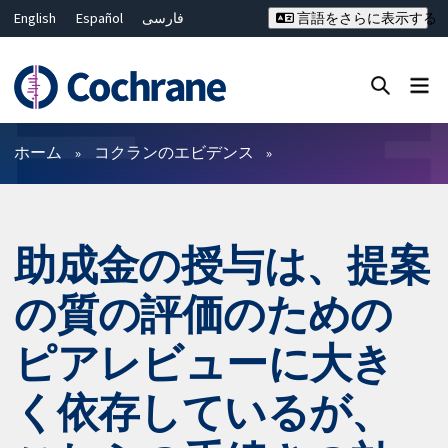
English
Español
فارسی
言語をさらに表示する
Français
Русский
Hrvatski
Deutsch
Bahasa Malaysia
ไทย
繁體中文
简体中文
Close search ✖
フィルター
ホーム
コクランのエビデンス
助成金の授与は、提案
の質の評価のための
ピアレビューに大き
く依存しているが、