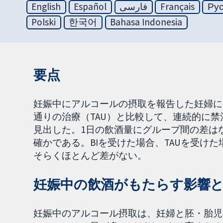
English
Español
فارسی
Français
Ру
Polski
한국어
Bahasa Indonesia
要点
妊娠中にアルコールの摂取を報告した妊婦に
通りの治療（TAU）と比較して、連続的に
見出した。1日の飲酒量にグループ間の差は
確かである。BIを受けた場合、TAUを受け
そらくほとんど差がない。
妊娠中の飲酒がもたらす影響
妊娠中のアルコール摂取は、妊婦と胚・胎児