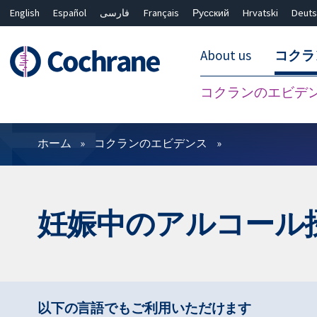
English
Español
فارسی
Français
Русский
Hrvatski
Deuts
About us
コクラ
コクランのエビデ
フィルター
ホーム
コクランのエビデンス
妊娠中のアルコール
以下の言語でもご利用いただけます