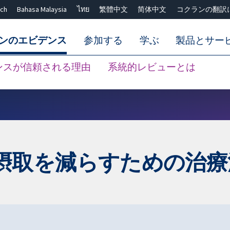
ch
Bahasa Malaysia
ไทย
繁體中文
简体中文
コクランの翻訳
ンのエビデンス
参加する
学ぶ
製品とサー
ンスが信頼される理由
系統的レビューとは
Close search ✖
摂取を減らすための治療