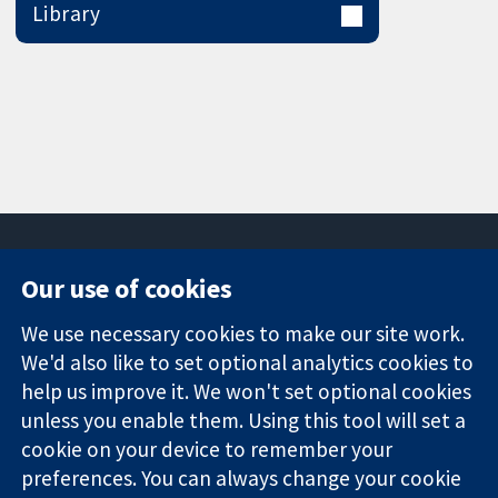
Library
Our use of cookies
11-13 Cavendish
Contact us
We use necessary cookies to make our site work.
Square
News
Trusted
We'd also like to set optional analytics cookies to
London
Press office
evidence.
W1G 0AN
About us
help us improve it. We won't set optional cookies
Informed
Inggris
Jobs
unless you enable them. Using this tool will set a
decisions.
Cochrane
cookie on your device to remember your
Better health.
Library
preferences. You can always change your cookie