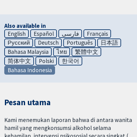
Also available in
English
Español
فارسی
Français
Русский
Deutsch
Português
日本語
Bahasa Malaysia
ไทย
繁體中文
简体中文
Polski
한국어
Bahasa Indonesia
Pesan utama
Kami menemukan laporan bahwa di antara wanita
hamil yang mengkonsumsi alkohol selama
kehamilan, intervensi psikososial secara singkat (