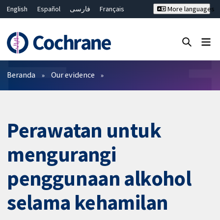
English
Español
فارسی
Français
More languages
Русский
Hrvatski
Deutsch
Bahasa Malaysia
ไทย
繁體中文
简体中文
Close search ✖
Filter
Beranda
Our evidence
Perawatan untuk
mengurangi
penggunaan alkohol
selama kehamilan