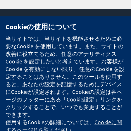
Cookieの使用について
11-13 Cavendish
お問い合わせ
当サイトでは、当サイトを機能させるために必
Square
ニュース
要なCookie を使用しています。また、サイトの
信頼できるエビ
London
広報
改善に役立てるため、任意のアナリティクス
デンスと
W1G 0AN
コクランにつ
情報に基づく意
United Kingdom
いて
Cookie を設定したいと考えています。お客様が
思決定により
採用
Cookie を有効にしない限り、任意のCookie を設
健康のさらなる
Cochrane
定することはありません。このツールを使用す
向上へ
Library
ると、あなたの設定を記憶するためにデバイス
にCookieが設定されます。Cookieの設定は各ペ
ージのフッターにある「Cookie設定」リンクを
コクラン・コラボレーションは、イングランド及びウェールズ
クリックすることで、いつでも変更することが
に登録された慈善団体（登録番号 1045921）および保証有限責
できます。
任会社（登録番号 03044323）です。付加価値税登録番号 GB
718 2127 49
使用するCookieの詳細については、
Cookieに関
するページ
を覧ください。