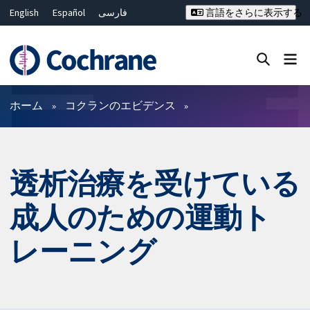
English
Español
فارسی
言語をさらに表示する
Français
Русский
Hrvatski
Deutsch
Bahasa Malaysia
ไทย
繁體中文
简体中文
Close search ✖
フィルター
ホーム
コクランのエビデンス
透析治療を受けている
成人のための運動ト
レーニング