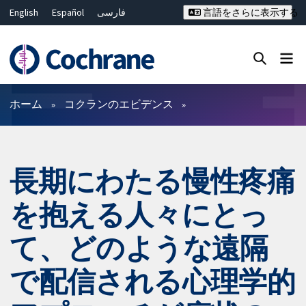
English
Español
فارسی
言語をさらに表示する
Français
Русский
Hrvatski
Deutsch
Bahasa Malaysia
ไทย
繁體中文
简体中文
Close search ✖
フィルター
ホーム
コクランのエビデンス
長期にわたる慢性疼痛
を抱える人々にとっ
て、どのような遠隔
で配信される心理学的