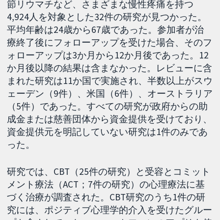
節リウマチなど、さまざまな慢性疼痛を持つ
4,924人を対象とした32件の研究が見つかった。
平均年齢は24歳から67歳であった。参加者が治
療終了後にフォローアップを受けた場合、そのフ
ォローアップは3か月から12か月後であった。12
か月後以降の結果は含まなかった。レビューに含
まれた研究は11か国で実施され、半数以上がスウ
ェーデン（9件）、米国（6件）、オーストラリア
（5件）であった。すべての研究が政府からの助
成金または慈善団体から資金提供を受けており、
資金提供元を明記していない研究は1件のみであ
った。
研究では、CBT（25件の研究）と受容とコミット
メント療法（ACT；7件の研究）の心理療法に基
づく治療が調査された。CBT研究のうち1件の研
究には、ポジティブ心理学的介入を受けたグルー