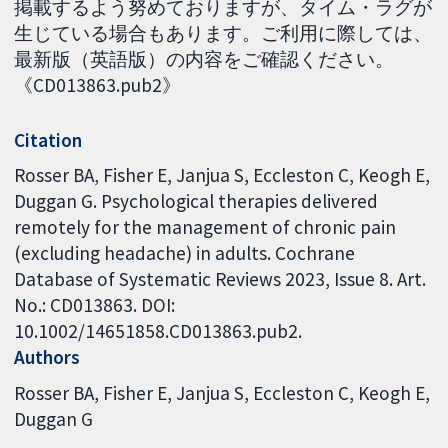
掲載するよう努めておりますが、タイム・ラグが
生じている場合もあります。ご利用に際しては、
最新版（英語版）の内容をご確認ください。
《CD013863.pub2》
Citation
Rosser BA, Fisher E, Janjua S, Eccleston C, Keogh E,
Duggan G. Psychological therapies delivered
remotely for the management of chronic pain
(excluding headache) in adults. Cochrane
Database of Systematic Reviews 2023, Issue 8. Art.
No.: CD013863. DOI:
10.1002/14651858.CD013863.pub2.
Authors
Rosser BA
Fisher E
Janjua S
Eccleston C
Keogh E
Duggan G