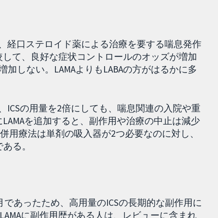
すると、経口ステロイド薬による治療を要する喘息発作
比較して、良好な症状コントロールのオッズが増加
増加しない。LAMAよりもLABAの方がはるかに多
たり、ICSの用量を2倍にしても、喘息関連の入院や重
にLAMAを追加すると、副作用や治療の中止は減少
MA併用療法は単剤の吸入器が2つ必要なのに対し、
能である。
であったため、高用量のICSの長期的な副作用に
LAMAに副作用歴がある人は、レビューに含まれ