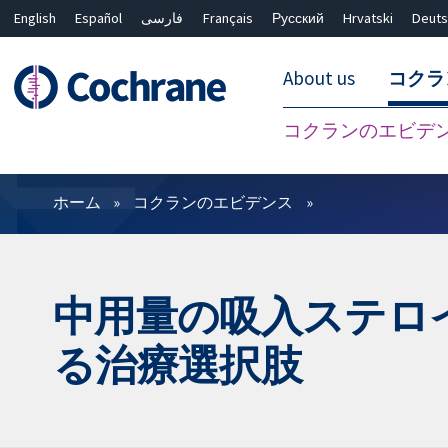
English
Español
فارسی
Français
Русский
Hrvatski
Deuts
About us
コクラ
コクランのエビデ
フィルター
ホーム
コクランのエビデンス
中用量の吸入ステロ
る治療選択肢