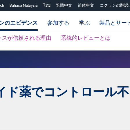
ch
Bahasa Malaysia
ไทย
繁體中文
简体中文
コクランの翻訳
ンのエビデンス
参加する
学ぶ
製品とサー
ンスが信頼される理由
系統的レビューとは
Close search ✖
イド薬でコントロール不