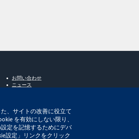
お問い合わせ
ニュース
広報
コクランについて
採用
。また、サイトの改善に役立て
Cochrane Library
okie を有効にしない限り、
たの設定を記憶するためにデバ
okie設定」リンクをクリック
登録番号 03044323）です。付加価値税登録番号 GB 718