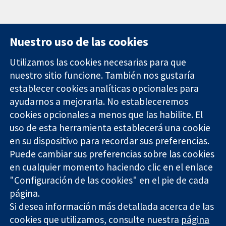
Nuestro uso de las cookies
Utilizamos las cookies necesarias para que
nuestro sitio funcione. También nos gustaría
11-13 Cavendish
Contacto
establecer cookies analíticas opcionales para
Square
Noticias
Evidencia fiable.
ayudarnos a mejorarla. No estableceremos
Londres
Prensa
Decisiones
W1G 0AN
Sobre
cookies opcionales a menos que las habilite. El
informadas.
Reino Unido
nosotros
uso de esta herramienta establecerá una cookie
Mejor salud.
Empleo
en su dispositivo para recordar sus preferencias.
Cochrane
Puede cambiar sus preferencias sobre las cookies
Library
en cualquier momento haciendo clic en el enlace
"Configuración de las cookies" en el pie de cada
página.
The Cochrane Collaboration is a charity (no. 1045921) and a
Si desea información más detallada acerca de las
company limited by guarantee (no. 03044323) registered in
England & Wales. VAT registration number GB 718 2127 49.
cookies que utilizamos, consulte nuestra
página