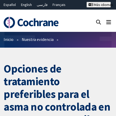
Español
English
فارسی
Français
Más idiomas
Русский
Hrvatski
Deutsch
Bahasa Malaysia
ไทย
繁體中文
简体中文
Cerrar búsqueda ✖
Filtros
Inicio
Nuestra evidencia
Opciones de
tratamiento
preferibles para el
asma no controlada en