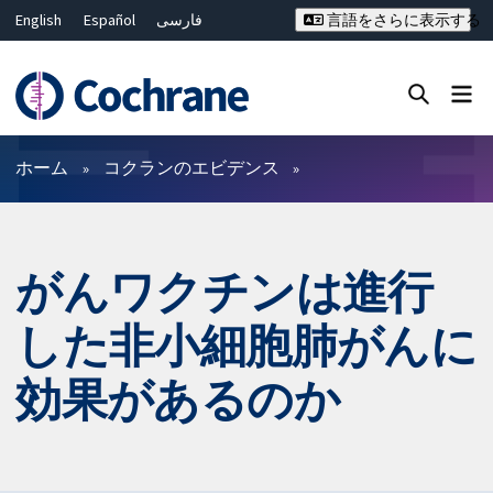
English
Español
فارسی
言語をさらに表示する
Français
Русский
Hrvatski
Deutsch
Bahasa Malaysia
ไทย
繁體中文
简体中文
Close search ✖
フィルター
ホーム
コクランのエビデンス
がんワクチンは進行
した非小細胞肺がんに
効果があるのか