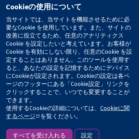
Cookieの使用について
11-13 Cavendish
お問い合わせ
当サイトでは、当サイトを機能させるために必
Square
ニュース
要なCookie を使用しています。また、サイトの
信頼できるエビ
London
広報
改善に役立てるため、任意のアナリティクス
デンスと
W1G 0AN
コクランにつ
情報に基づく意
Cookie を設定したいと考えています。お客様が
United Kingdom
いて
思決定により
採用
Cookie を有効にしない限り、任意のCookie を設
健康のさらなる
Cochrane
定することはありません。このツールを使用す
向上へ
Library
ると、あなたの設定を記憶するためにデバイス
にCookieが設定されます。Cookieの設定は各ペ
ージのフッターにある「Cookie設定」リンクを
コクラン・コラボレーションは、イングランド及びウェールズ
クリックすることで、いつでも変更することが
に登録された慈善団体（登録番号 1045921）および保証有限責
できます。
任会社（登録番号 03044323）です。付加価値税登録番号 GB
718 2127 49
使用するCookieの詳細については、
Cookieに関
するページ
を覧ください。
Copyright © 2026 The Cochrane Collaboration
ウェブサイト利用規約
|
免責事項
|
個人情報
|
Cookieポリシー
|
Cookie設定
すべてを受け入れる
設定