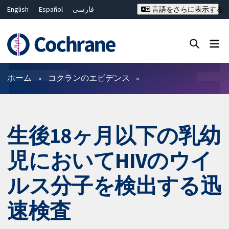
English
Español
فارسی
言語をさらに表示する
Français
Русский
Hrvatski
Deutsch
Bahasa Malaysia
ไทย
繁體中文
简体中文
Close search ✖
フィルター
ホーム
コクランのエビデンス
生後18ヶ月以下の乳幼
児においてHIVのウイ
ルス分子を検出する迅
速検査