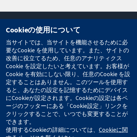
Cookieの使用について
11-13 Cavendish
お問い合わせ
当サイトでは、当サイトを機能させるために必
Square
ニュース
要なCookie を使用しています。また、サイトの
信頼できるエビ
London
広報
改善に役立てるため、任意のアナリティクス
デンスと
W1G 0AN
コクランにつ
情報に基づく意
Cookie を設定したいと考えています。お客様が
United Kingdom
いて
思決定により
採用
Cookie を有効にしない限り、任意のCookie を設
健康のさらなる
Cochrane
定することはありません。このツールを使用す
向上へ
Library
ると、あなたの設定を記憶するためにデバイス
にCookieが設定されます。Cookieの設定は各ペ
ージのフッターにある「Cookie設定」リンクを
コクラン・コラボレーションは、イングランド及びウェールズ
クリックすることで、いつでも変更することが
に登録された慈善団体（登録番号 1045921）および保証有限責
できます。
任会社（登録番号 03044323）です。付加価値税登録番号 GB
使用するCookieの詳細については、
Cookieに関
718 2127 49