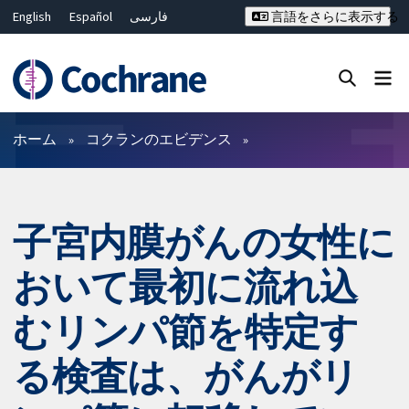
English
Español
فارسی
言語をさらに表示する
Français
Русский
Hrvatski
Deutsch
Bahasa Malaysia
ไทย
繁體中文
简体中文
Close search ✖
フィルター
ホーム
コクランのエビデンス
子宮内膜がんの女性に
おいて最初に流れ込
むリンパ節を特定す
る検査は、がんがリ