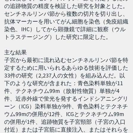
の追跡物質の精度を検証した研究を対象とした。
センチネルリンパ節から複数の切片を切り出し、
抗体マーカーを用いてがん細胞を染色（免疫組織
染色、IHC）してから顕微鏡で詳細に観察（ウル
トラステージング）した研究に限定した。
主な結果
子宮から最初に流れ込むセンチネルリンパ節を特
定するために用いられるあらゆる技術を評価した
33件の研究（2,237人の女性）を組み込んだ。以
下のような研究が含まれた：青色染料単独が11
件、テクネチウム99m（放射性物質）単独が4
件、近赤外線で蛍光を発するインドシアニングリ
ーン（ICG）染料単独が9件、青色染料とテクネチ
ウム99mの併用が12件、ICGとテクネチウム99m
の併用が1件、追跡物質を子宮頸部（子宮の入口
付近）または子宮筋に直接注入、またはそれらを