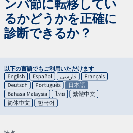
ンパ節に転移してい
るかどうかを正確に
診断できるか？
以下の言語でもご利用いただけます
English
Español
فارسی
Français
Deutsch
Português
日本語
Bahasa Malaysia
ไทย
繁體中文
简体中文
한국어
論点