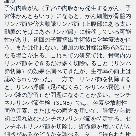
子宮内膜がん（子宮の内膜から発生するがん、子
宮体がんともいう）になると、がん細胞が骨盤内
リンパ節や傍大動脈リンパ節（上腹部にある太い
動脈のそばにあるリンパ節）に転移している可能
性があり、初回の子宮摘出手術後に化学療法を伴
う、または伴わない、追加の放射線治療が必要に
なる場合がある。これまでの研究では、骨盤内の
リンパ節をできるだけ多く切除すること（リンパ
節切除）の効果を調べてきたが、生存率の向上は
認められなかった。一方で、リンパ節を切除する
と、リンパ浮腫（足のむくみ）やリンパ嚢胞（リ
ンパ液の貯留）が問題になることが多い。センチ
ネルリンパ節生検（SLNB）では、色素や放射性
同位元素、またはその両方を用いて、腫瘍から最
初に流れ込むセンチネルリンパ節を特定する。セ
ンチネルリンパ節を切除し、顕微鏡を用いてがん
細胞があるかどうかを調べる。そこで得られた所