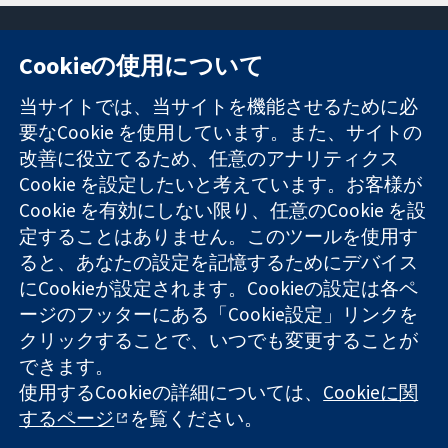
Cookieの使用について
11-13 Cavendish
お問い合わせ
当サイトでは、当サイトを機能させるために必
Square
ニュース
要なCookie を使用しています。また、サイトの
信頼できるエビ
London
広報
改善に役立てるため、任意のアナリティクス
デンスと
W1G 0AN
コクランにつ
情報に基づく意
Cookie を設定したいと考えています。お客様が
United Kingdom
いて
思決定により
採用
Cookie を有効にしない限り、任意のCookie を設
健康のさらなる
Cochrane
定することはありません。このツールを使用す
向上へ
Library
ると、あなたの設定を記憶するためにデバイス
にCookieが設定されます。Cookieの設定は各ペ
ージのフッターにある「Cookie設定」リンクを
コクラン・コラボレーションは、イングランド及びウェールズ
クリックすることで、いつでも変更することが
に登録された慈善団体（登録番号 1045921）および保証有限責
できます。
任会社（登録番号 03044323）です。付加価値税登録番号 GB
使用するCookieの詳細については、
Cookieに関
718 2127 49
するページ
を覧ください。
Copyright © 2026 The Cochrane Collaboration