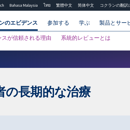
ch
Bahasa Malaysia
ไทย
繁體中文
简体中文
コクランの翻訳
ンのエビデンス
参加する
学ぶ
製品とサー
ンスが信頼される理由
系統的レビューとは
Close search ✖
者の長期的な治療