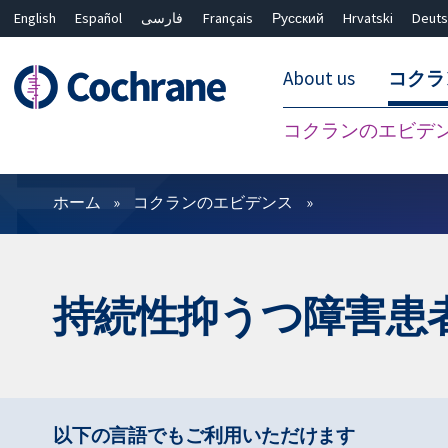
English
Español
فارسی
Français
Русский
Hrvatski
Deuts
About us
コクラ
コクランのエビデ
フィルター
ホーム
コクランのエビデンス
持続性抑うつ障害患
以下の言語でもご利用いただけます