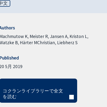
中文
Authors
Machmutow K
Meister R
Jansen A
Kriston L
Watzke B
Härter MChristian
Liebherz S
Published
20 5月 2019
コクランライブラリーで全文
を読む