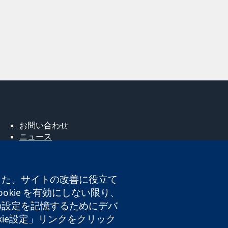
お問い合わせ
ニュース
広報
コクランについて
採用
。また、サイトの改善に役立て
Cochrane Library
okie を有効にしない限り、
たの設定を記憶するためにデバ
okie設定」リンクをクリック
登録番号 03044323）です。付加価値税登録番号 GB 718