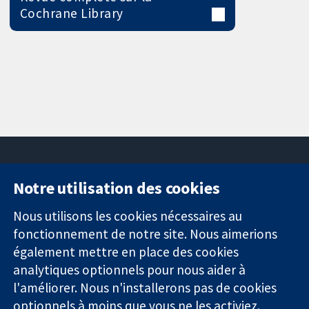
Cochrane Library
Notre utilisation des cookies
11-13 Cavendish
Contactez-
Square
nous
Nous utilisons les cookies nécessaires au
Des données
Londres
Actualités
fonctionnement de notre site. Nous aimerions
probantes.
W1G0AN
Service de
également mettre en place des cookies
Des décisions
Royaume-Uni
presse
analytiques optionnels pour nous aider à
éclairées.
Qui sommes-
l'améliorer. Nous n'installerons pas de cookies
Une meilleure
nous
santé.
Offres
optionnels à moins que vous ne les activiez.