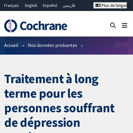
Français
English
Español
فارسی
Plus de langues
Русский
Hrvatski
Deutsch
Bahasa Malaysia
ไทย
繁體中文
简体中文
Fermer la recherche ✖
Filtres
Accueil
Nos données probantes
Traitement à long
terme pour les
personnes souffrant
de dépression